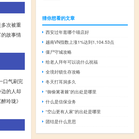
猜你想看的文章
是多次被重
西安过年逛哪个喵店好
富的故事情
越南VN指数上涨1%达到1,104.53点
僵尸守城攻略
给老人拜年可以说什么祝福
全境封锁生存攻略
一口气刷完
冬天打耳洞多久
身边的人却
“御偷篱著棘”的出处是哪里
《醉玲珑》
什么是信保业务
“空山更有人家”的出处是哪里
团结是什么意思