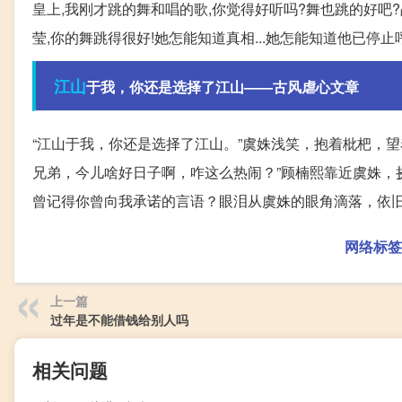
皇上,我刚才跳的舞和唱的歌,你觉得好听吗?舞也跳的好吧
莹,你的舞跳得很好!她怎能知道真相...她怎能知道他已停止
江山
于我，你还是选择了江山——古风虐心文章
“江山于我，你还是选择了江山。”虞姝浅笑，抱着枇杷，
兄弟，今儿啥好日子啊，咋这么热闹？”顾楠熙靠近虞姝，
曾记得你曾向我承诺的言语？眼泪从虞姝的眼角滴落，依
网络标签
上一篇
过年是不能借钱给别人吗
相关问题