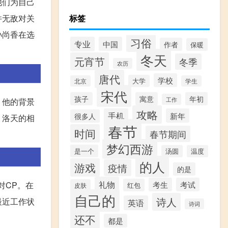
他们为自己
并无敌对关
标签
孙尚香在选
习俗
专业
中国
作者
保暖
冬天
元宵节
冬季
农历
唐代
学校
大学
北京
学生
宋代
孩子
寓意
年初
工作
。他的背景
攻略
手机
新年
很多人
。洛天的相
春节
时间
春节期间
梦幻西游
是一个
汤圆
温度
的人
游戏
疫情
的是
礼物
对CP。在
考生
考试
红包
皮肤
自己的
诗人
最近工作状
英语
诗词
还不
都是