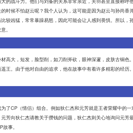
强大的战斗力。他们与刘备的关系非常亲近，关羽甚至直接称呼
走的时候不怕赵云呢？我个人认为，这可能是因为赵云与孙尚香
格比较凶猛，常常暴躁易怒，因此可能会让人感到畏惧。所以，
敌意。
身材高大，短发，脸型削，如刀削斧砍，眼神深邃，皮肤古铜色
逍遥王。由于他对自由的追求，他在故事中有着许多精彩的经历
为了CP（情侣）组合。例如狄仁杰和元芳就是王者荣耀中的一
，元芳向狄仁杰请教关于攒钱的问题，狄仁杰则关心地询问元芳
P故事。