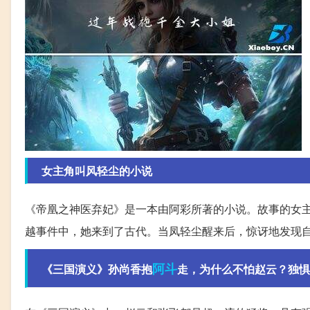
女主角叫风轻尘的小说
《帝凰之神医弃妃》是一本由阿彩所著的小说。故事的女
越事件中，她来到了古代。当凤轻尘醒来后，惊讶地发现
阿斗
《三国演义》孙尚香抱
走，为什么不怕赵云？独惧