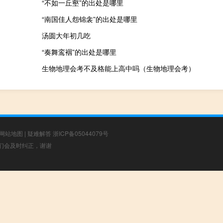
“不如一丘壑”的出处是哪里
“南国佳人怨锦衾”的出处是哪里
汤圆大年初几吃
“奏舞鸾裀”的出处是哪里
生物地理会考不及格能上高中吗（生物地理会考）
网站地图
|
疑难解答
浙ICP备05044079号
，我们会及时纠正，谢谢