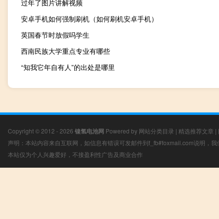
过年了图片讲解视频
安卓手机如何强制刷机（如何刷机安卓手机）
英国春节时放假吗学生
西南民族大学重点专业有哪些
“知我它年自有人”的出处是哪里
Copyright © 2012 - 2026
镍氢电池网
Powered by
网站分类目录
|
精选推荐文章
|
声明：本站内容来自互联网，如信息有错误可发邮件到f_fb#foxmail.com说明
本站仅为个人兴趣爱好，不接盈利性广告及商业合作