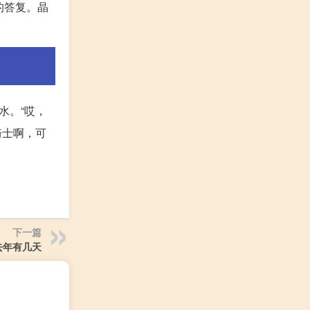
的答复。晶
水。“哎，
骑士啊，可
下一篇
去年有几天