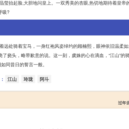
?晶莹抬起脸,大胆地问皇上。一双秀美的杏眼,热切地期待着皇帝
呼吸?
望着远处骑着宝马，一身红袍风姿绰约的顾楠熙，眼神依旧温柔如
挠了挠头，略带歉意的说。这一刻，虞姝的心在滴血，“江山”的
旧如同昔日的誓言一般。
：
江山
玲珑
阿斗
过年