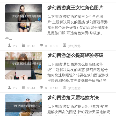
梦幻西游魔王女性角色图片
以下围绕“梦幻西游魔王女性角色图
片”主题解决网友的困惑 梦幻西游手游
魔王哪个角色好看? 梦幻西游手游魔王
是魔族门派,可选角色为男(杀破狼、
牛...
lhx
06-15
0
830
梦幻西游
梦幻西游怎么提高经验等级
以下围绕“梦幻西游怎么提高经验等
级”主题解决网友的困惑 梦幻西游起号
如何快速刷经验? 想要在梦幻西游游戏
里快速刷经验,首先要选择合适自己等...
lhx
06-14
0
118
梦幻西游
梦幻西游抢天罡地煞方法
以下围绕“梦幻西游抢天罡地煞方法”主
题解决网友的困惑 梦幻西游天罡地煞规