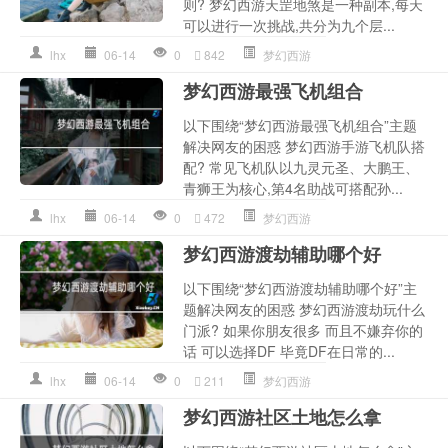
则? 梦幻西游天罡地煞是一种副本,每天
可以进行一次挑战,共分为九个层...
lhx
06-14
0
842
梦幻西游
梦幻西游最强飞机组合
以下围绕“梦幻西游最强飞机组合”主题
解决网友的困惑 梦幻西游手游飞机队搭
配? 常见飞机队以九灵元圣、大鹏王、
青狮王为核心,第4名助战可搭配孙...
lhx
06-14
0
472
梦幻西游
梦幻西游渡劫辅助哪个好
以下围绕“梦幻西游渡劫辅助哪个好”主
题解决网友的困惑 梦幻西游渡劫玩什么
门派? 如果你朋友很多 而且不嫌弃你的
话 可以选择DF 毕竟DF在日常的...
lhx
06-14
0
211
梦幻西游
梦幻西游社区土地怎么拿