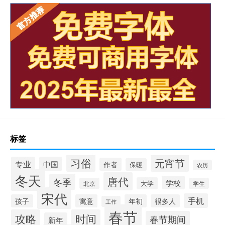
标签
习俗
元宵节
专业
中国
作者
保暖
农历
冬天
唐代
冬季
学校
大学
北京
学生
宋代
手机
孩子
寓意
年初
很多人
工作
春节
攻略
时间
春节期间
新年