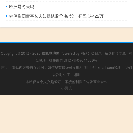
欧洲是冬天吗
奔腾集团董事长夫妇操纵股价 被“没一罚五”达422万
Copyright © 2012 - 2026
镍氢电池网
Powered by
网站分类目录
|
精选推荐文章
|
网
站地图
|
疑难解答
浙ICP备05044079号
声明：本站内容来自互联网，如信息有错误可发邮件到f_fb#foxmail.com说明，我们
会及时纠正，谢谢
本站仅为个人兴趣爱好，不接盈利性广告及商业合作
小男孩