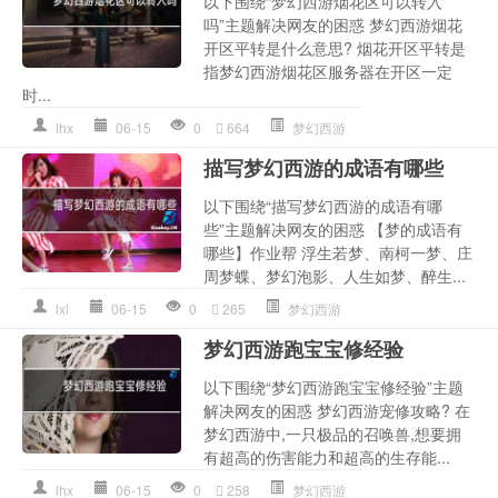
以下围绕“梦幻西游烟花区可以转入
吗”主题解决网友的困惑 梦幻西游烟花
开区平转是什么意思? 烟花开区平转是
指梦幻西游烟花区服务器在开区一定
时...
lhx
06-15
0
664
梦幻西游
描写梦幻西游的成语有哪些
以下围绕“描写梦幻西游的成语有哪
些”主题解决网友的困惑 【梦的成语有
哪些】作业帮 浮生若梦、南柯一梦、庄
周梦蝶、梦幻泡影、人生如梦、醉生...
lxl
06-15
0
265
梦幻西游
梦幻西游跑宝宝修经验
以下围绕“梦幻西游跑宝宝修经验”主题
解决网友的困惑 梦幻西游宠修攻略? 在
梦幻西游中,一只极品的召唤兽,想要拥
有超高的伤害能力和超高的生存能...
lhx
06-15
0
258
梦幻西游