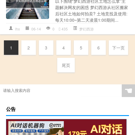
以下围绕“梦幻西游社区土地怎么拿”主
题解决网友的困惑 梦幻西游从社区搬家
后社区土地如何拍卖? 土地竞投及使用:
每天10:00~第二天凌晨1:00期间...
lhx
06-14
0
435
梦幻西游
1
2
3
4
5
6
下一页
尾页
☚
公告