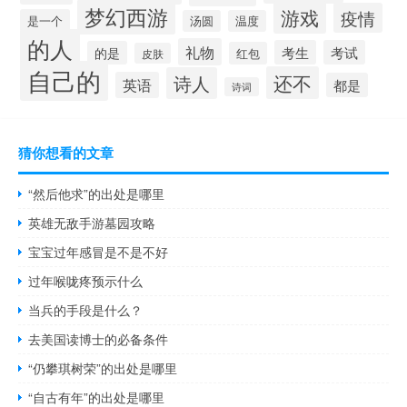
梦幻西游
游戏
疫情
是一个
汤圆
温度
的人
礼物
考生
考试
的是
红包
皮肤
自己的
还不
诗人
英语
都是
诗词
猜你想看的文章
“然后他求”的出处是哪里
英雄无敌手游墓园攻略
宝宝过年感冒是不是不好
过年喉咙疼预示什么
当兵的手段是什么？
去美国读博士的必备条件
“仍攀琪树荣”的出处是哪里
“自古有年”的出处是哪里