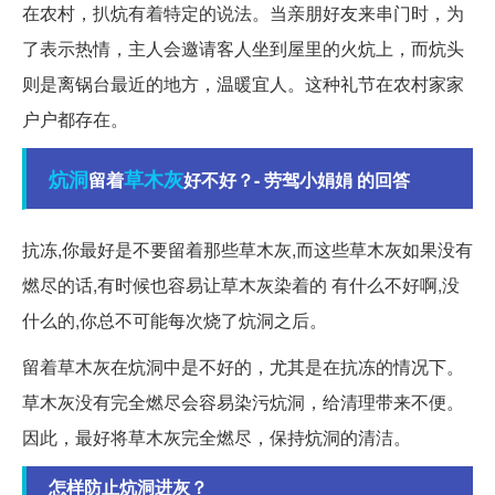
在农村，扒炕有着特定的说法。当亲朋好友来串门时，为
了表示热情，主人会邀请客人坐到屋里的火炕上，而炕头
则是离锅台最近的地方，温暖宜人。这种礼节在农村家家
户户都存在。
炕洞
草木灰
留着
好不好？- 劳驾小娟娟 的回答
抗冻,你最好是不要留着那些草木灰,而这些草木灰如果没有
燃尽的话,有时候也容易让草木灰染着的 有什么不好啊,没
什么的,你总不可能每次烧了炕洞之后。
留着草木灰在炕洞中是不好的，尤其是在抗冻的情况下。
草木灰没有完全燃尽会容易染污炕洞，给清理带来不便。
因此，最好将草木灰完全燃尽，保持炕洞的清洁。
怎样防止炕洞进灰？