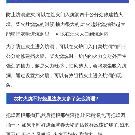
防止炕洞进灰,可以在灶火门入炕洞四十公分处修建挡火
墙。柴火灶烧炕的时候,抽力很大的,灶火越好烧,抽劲越大,
能够把灰吸进炕洞里。 可以在灶火人口到炕洞内。
为了防止灰尘进入炕洞，可以在火炉门入口离炕洞约四十
公分处修建挡火墙。柴火烧炕时，炉内的火力会对外产生
强烈的抽力，越是火力旺盛，抽风越大，会将灰尘吸入炕
洞。通过设置挡火墙，可以有效阻挡灰尘进入炕洞的现
象。
农村火炕不好烧里边灰太多了怎么清理?
把烟囱根那掏开,然后把根那往深挖,让它稍深点,再把烟囱
捅一下,如果平时好烧而就春天堵的话这样应该好烧了,如果
再不行,安个引风机吧, 火炕不好烧,毛病大... 把。