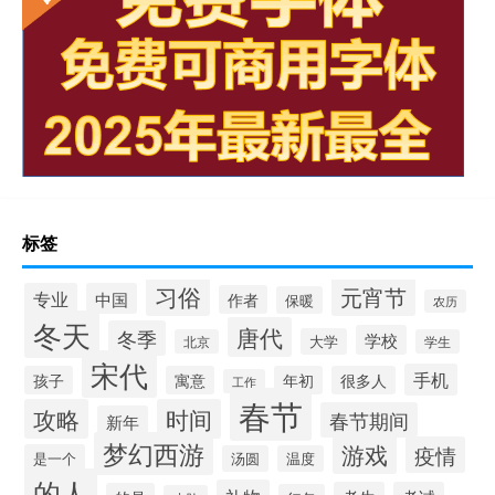
标签
习俗
元宵节
专业
中国
作者
保暖
农历
冬天
唐代
冬季
学校
大学
北京
学生
宋代
手机
孩子
寓意
年初
很多人
工作
春节
攻略
时间
春节期间
新年
梦幻西游
游戏
疫情
是一个
汤圆
温度
的人