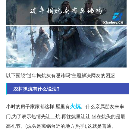
以下围绕“过年掏炕灰有忌讳吗”主题解决网友的困惑
农村扒炕有什么说法?
火炕
小时的房子家家都这样,屋里有
。什么亲属朋友来串
门,为了表示热情先让上炕,再往炕里让让,坐在炕头的是最
高礼节。(炕头是离锅台近的地方热乎),这就是普通。