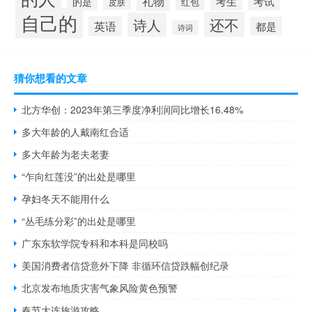
礼物
考生
考试
的是
红包
皮肤
自己的
还不
诗人
英语
都是
诗词
猜你想看的文章
北方华创：2023年第三季度净利润同比增长16.48%
多大年龄的人戴南红合适
多大年龄为老夫老妻
“乍向红莲没”的出处是哪里
孕妇冬天不能用什么
“丛毛练分彩”的出处是哪里
广东东软学院专科和本科是同校吗
美国消费者信贷意外下降 非循环信贷跌幅创纪录
北京发布地质灾害气象风险黄色预警
春节大连旅游攻略