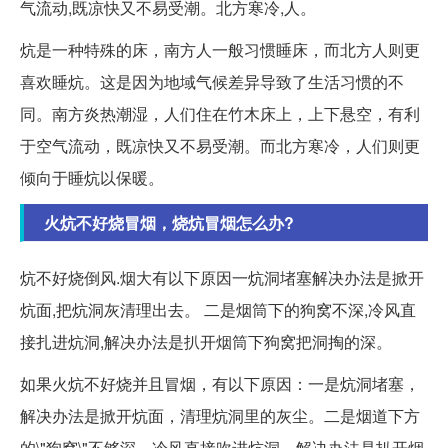
气流动,既凉快又不易受潮。北方寒冷,人。
炕是一种特殊的床，南方人一般习惯睡床，而北方人则更
喜欢睡炕。这是因为地域气候差异导致了生活习惯的不
同。南方炎热潮湿，人们住在竹木床上，上下悬空，有利
于空气流动，既凉快又不易受潮。而北方寒冷，人们则更
倾向于睡炕以保暖。
火炕不好烧冒烟，烧炕冒烟怎么办?
炕不好烧倒风.烟大有以下原因一炕洞堵塞解决办法是掀开
炕面,把炕洞灰清理出去。 二是烟筒下的狗窝不深,冷风直
接扎进炕洞,解决办法是扒开烟筒下狗窝把洞掏的深。
如果火炕不好烧并且冒烟，有以下原因：一是炕洞堵塞，
解决办法是掀开炕面，清理炕洞里的灰尘。二是烟道下方
的\"狗窝\"不够深，冷风直接吹进炕洞，解决办法是扒开烟