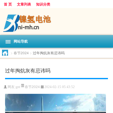
首 页
文章列表
知识分类
网站导航
>
春节2024
>
过年掏炕灰有忌讳吗
过年掏炕灰有忌讳吗
春节2024
网友:
gnt
2024-02-15 05:43:52