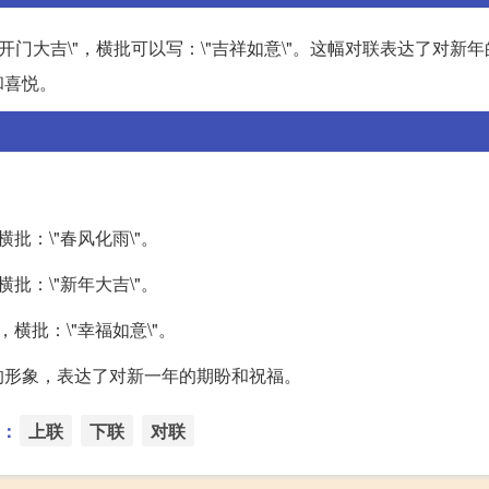
门大吉\"，横批可以写：\"吉祥如意\"。这幅对联表达了对新
和喜悦。
横批：\"春风化雨\"。
横批：\"新年大吉\"。
，横批：\"幸福如意\"。
的形象，表达了对新一年的期盼和祝福。
：
上联
下联
对联