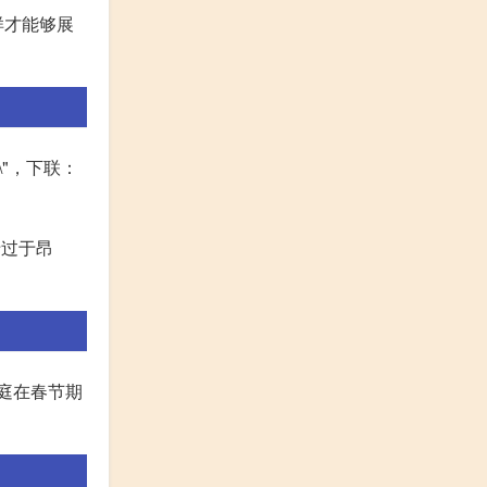
样才能够展
"，下联：
于过于昂
家庭在春节期