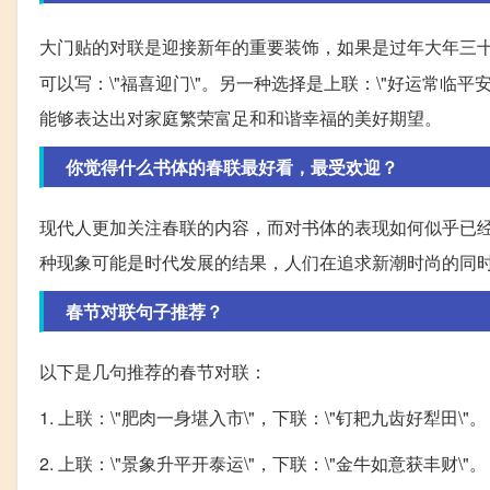
大门贴的对联是迎接新年的重要装饰，如果是过年大年三
可以写：\"福喜迎门\"。另一种选择是上联：\"好运常临平安
能够表达出对家庭繁荣富足和和谐幸福的美好期望。
你觉得什么书体的春联最好看，最受欢迎？
现代人更加关注春联的内容，而对书体的表现如何似乎已
种现象可能是时代发展的结果，人们在追求新潮时尚的同
春节对联句子推荐？
以下是几句推荐的春节对联：
1. 上联：\"肥肉一身堪入市\"，下联：\"钉耙九齿好犁田\"。
2. 上联：\"景象升平开泰运\"，下联：\"金牛如意获丰财\"。