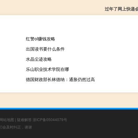
过年了网上快递
红警ol赚钱攻略
出国读书要什么条件
水晶尘迹攻略
乐山职业技术学院在哪
德国财政部长林德纳：通胀仍然过高
网站地图
|
疑难解答
浙ICP备05044079号
，我们会及时纠正，谢谢