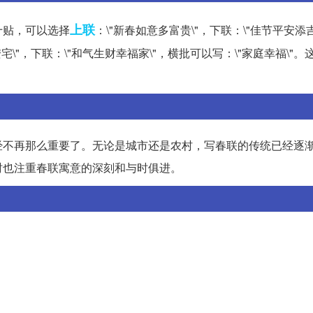
上联
十贴，可以选择
：\"新春如意多富贵\"，下联：\"佳节平安添
宅\"，下联：\"和气生财幸福家\"，横批可以写：\"家庭幸福\"
经不再那么重要了。无论是城市还是农村，写春联的传统已经逐
时也注重春联寓意的深刻和与时俱进。