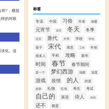
标签
吉祥\"，横批
。这样的对联
习俗
专业
中国
作者
保暖
冬天
元宵节
冬季
农历
唐代
学校
大学
北京
学生
宋代
孩子
寓意
年初
工作
渐淡化。这
攻略
手机
新年
很多人
春节
时间
春节期间
梦幻西游
是一个
汤圆
温度
的人
游戏
疫情
的是
礼物
考生
考试
红包
皮肤
自己的
诗人
英语
诗词
还不
都是