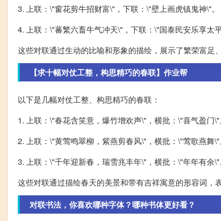
3. 上联：\"窗花剪牛招财富\"，下联：\"壁上画虎镇鬼神\"。
4. 上联：\"蕃繁六畜牛气冲天\"，下联：\"国泰民安乐享太平
这些对联通过生动的比喻和形象的描绘，展示了繁荣富足
【求十幅对仗工整，构思精巧的春联】作业帮
以下是几幅对仗工整、构思精巧的春联：
1. 上联：\"春花含笑意，爆竹增欢声\"，横批：\"喜气盈门\
2. 上联：\"黄莺鸣翠柳，紫燕剪春风\"，横批：\"莺歌燕舞\
3. 上联：\"千年迎新春，瑞雪兆丰年\"，横批：\"年年有余\
这些对联通过描绘春天的美景和带有吉祥寓意的形容词，
对联书法，你喜欢哪种字体？哪种书体更好看？