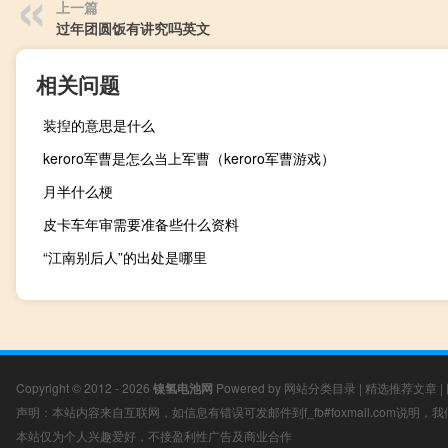
上一篇
过年团圆饭有讲究吗英文
相关问题
装揑的意思是什么
keroro军曹是怎么当上军曹（keroro军曹游戏）
月半什么梗
皮卡车年审需要准备些什么资料
“江南别后人”的出处是哪里
Copyright © 2012 - 2026
镍氢电池网
Powered by
网站分类目录
|
精选推荐文章
|
声明：本站内容来自互联网，如信息有错误可发邮件到f_fb#foxmail.com说明
本站仅为个人兴趣爱好，不接盈利性广告及商业合作