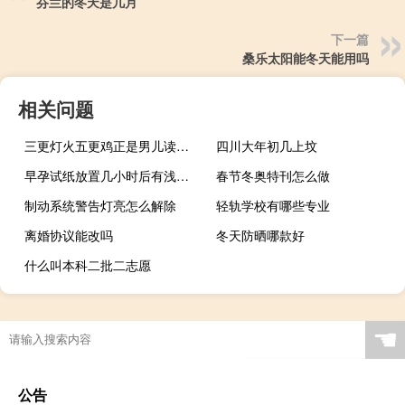
芬兰的冬天是几月
下一篇
桑乐太阳能冬天能用吗
相关问题
三更灯火五更鸡正是男儿读书时的意思是什么（三更灯火五更鸡正是男儿读书时）
四川大年初几上坟
早孕试纸放置几小时后有浅印（早早孕试纸一深一浅有假孕吗）
春节冬奥特刊怎么做
制动系统警告灯亮怎么解除
轻轨学校有哪些专业
离婚协议能改吗
冬天防晒哪款好
什么叫本科二批二志愿
☚
公告