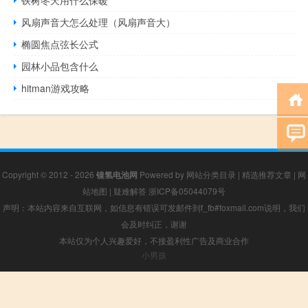
风扇声音大怎么处理（风扇声音大）
椭圆焦点弦长公式
园林小品包含什么
hitman游戏攻略
Copyright © 2012 - 2026
镍氢电池网
Powered by
网站分类目录
|
精选推荐文章
|
网
站地图
|
疑难解答
浙ICP备05044079号
声明：本站内容来自互联网，如信息有错误可发邮件到f_fb#foxmail.com说明，我们
会及时纠正，谢谢
本站仅为个人兴趣爱好，不接盈利性广告及商业合作
小男孩