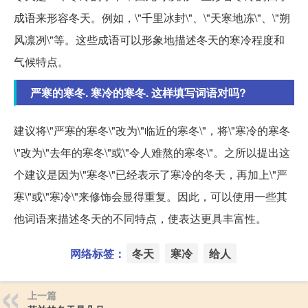
成语来形容冬天。例如，\"千里冰封\"、\"天寒地冻\"、\"朔
风凛冽\"等。这些成语可以形象地描述冬天的寒冷程度和
气候特点。
严寒的寒冬. 寒冷的寒冬. 这样填写词语对吗?
建议将\"严寒的寒冬\"改为\"临近的寒冬\"，将\"寒冷的寒冬
\"改为\"去年的寒冬\"或\"令人难熬的寒冬\"。之所以提出这
个建议是因为\"寒冬\"已经表示了寒冷的冬天，再加上\"严
寒\"或\"寒冷\"来修饰会显得重复。因此，可以使用一些其
他词语来描述冬天的不同特点，使表达更具丰富性。
网络标签：
冬天
寒冷
给人
上一篇