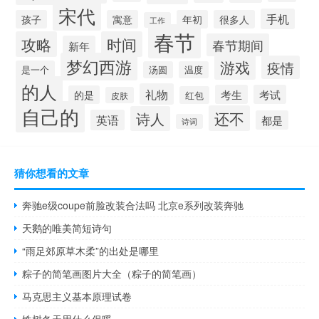
宋代
手机
孩子
寓意
年初
很多人
工作
春节
攻略
时间
春节期间
新年
梦幻西游
游戏
疫情
是一个
汤圆
温度
的人
礼物
考生
考试
的是
红包
皮肤
自己的
还不
诗人
英语
都是
诗词
猜你想看的文章
奔驰e级coupe前脸改装合法吗 北京e系列改装奔驰
天鹅的唯美简短诗句
“雨足郊原草木柔”的出处是哪里
粽子的简笔画图片大全（粽子的简笔画）
马克思主义基本原理试卷
铁树冬天用什么保暖