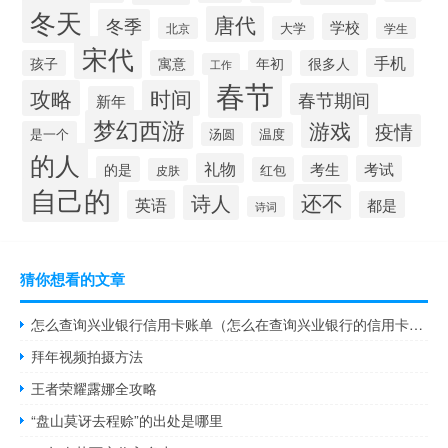
冬天
唐代
冬季
学校
大学
北京
学生
宋代
手机
孩子
寓意
年初
很多人
工作
春节
攻略
时间
春节期间
新年
梦幻西游
游戏
疫情
是一个
汤圆
温度
的人
礼物
考生
考试
的是
红包
皮肤
自己的
还不
诗人
英语
都是
诗词
猜你想看的文章
怎么查询兴业银行信用卡账单（怎么在查询兴业银行的信用卡消费明细）
拜年视频拍摄方法
王者荣耀露娜全攻略
“盘山莫讶去程赊”的出处是哪里