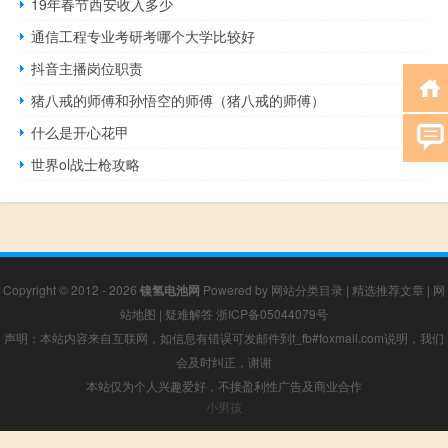
19年春节西安收入多少
通信工程专业考研考哪个大学比较好
抖音主播岗位职责
猪八戒的师傅和孙悟空的师傅（猪八戒的师傅）
什么是开心花甲
世界ol战士枪攻略
Copyright © 2012 - 2026
镍氢电池网
Powered by
网站分类目录
|
精选推荐文章
|
网
站地图
|
疑难解答
浙ICP备05044079号
声明：本站内容来自互联网，如信息有错误可发邮件到f_fb#foxmail.com说明，我们
会及时纠正，谢谢
本站仅为个人兴趣爱好，不接盈利性广告及商业合作
小男孩