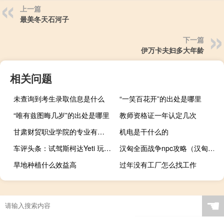
上一篇
最美冬天石河子
下一篇
伊万卡夫妇多大年龄
相关问题
未查询到考生录取信息是什么
“一笑百花开”的出处是哪里
“唯有兹图晦几岁”的出处是哪里
教师资格证一年认定几次
甘肃财贸职业学院的专业有哪些
机电是干什么的
车评头条：试驾斯柯达Yeti 玩转山野的个性化SUV
汉匈全面战争npc攻略（汉匈全面战争npc）
旱地种植什么效益高
过年没有工厂怎么找工作
☚