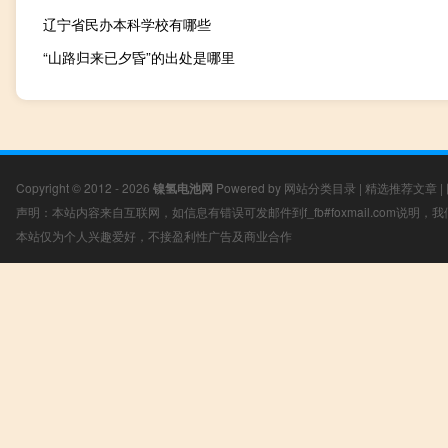
辽宁省民办本科学校有哪些
“山路归来已夕昏”的出处是哪里
Copyright © 2012 - 2026
镍氢电池网
Powered by
网站分类目录
|
精选推荐文章
|
声明：本站内容来自互联网，如信息有错误可发邮件到f_fb#foxmail.com说明
本站仅为个人兴趣爱好，不接盈利性广告及商业合作