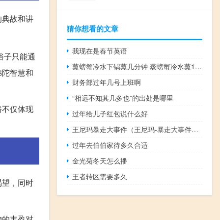
的典故和讲
猜你想看的文章
我现在是春节英语
俗子只能通
蒸螃蟹冷水下锅蒸几分钟 蒸螃蟹冷水蒸15分钟吗
佛陀智慧和
财务部过年几号上班啊
“相远不知其几多也”的出处是哪里
俗不仅体现
过年给儿子红包说什么好
王尼玛暴走大事件（王尼玛-暴走大事件主持人）
过年去伯伯家待多久合适
金光菊冬天怎么播
王者转区需要多久
渴望，同时
物的丰盈对