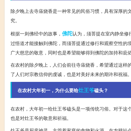
除夕晚上去寺庙烧香是一种常见的民俗习惯，具有深厚的
究。
佛陀
根据一则佛经中的故事，
认为，须菩提在室内静坐修
过悟道才能接触到佛陀，而须菩提通过修行和观察空性的
广大慈悲的敬意，同时也是希望能够得到佛陀的加持和庇
在农村的除夕晚上，人们会前往寺庙烧香，希望通过这样
了人们对宗教信仰的虔诚，也是对美好未来的期许和祝福
灶王爷
在农村大年初一，为什么要给
磕头？
在农村，大年初一给灶王爷磕头是一项传统习俗。对于这
也是对灶王爷的敬意和祈福。
灶王爷是厨房神灵，主管着家庭的食物和火源。在农耕社