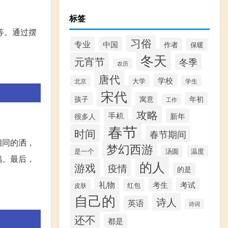
标签
等。通过摆
习俗
专业
中国
作者
保暖
冬天
元宵节
冬季
农历
唐代
学校
大学
北京
学生
宋代
孩子
寓意
年初
工作
攻略
手机
新年
很多人
春节
时间
春节期间
相同的洒，
梦幻西游
是一个
汤圆
温度
福。最后，
的人
游戏
疫情
的是
礼物
考生
考试
红包
皮肤
自己的
诗人
英语
诗词
还不
都是