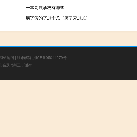
一本高铁学校有哪些
病字旁的字加个尤（病字旁加尤）
网站地图
|
疑难解答
浙ICP备05044079号
，我们会及时纠正，谢谢