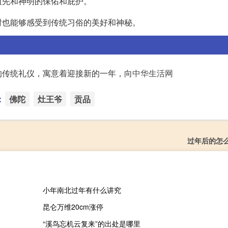
祖先和神明的保佑和庇护。
时也能够感受到传统习俗的美好和神秘。
的传统礼仪，寓意着迎接新的一年，向
中华生活网
：
佛陀
灶王爷
贡品
过年后的怎
小年南北过年有什么讲究
昆仑万维20cm涨停
“溪鸟忘机云复来”的出处是哪里