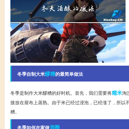
醪糟
冬季自制大米
的最简单做法
糯米
冬季是制作大米醪糟的好时机。首先，我们需要将
淘
接放在屉布上蒸熟。由于米已经过浸泡，已经涨了，所以
糟。
酒酿
冬季如何在家做