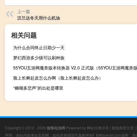
上一篇
汉兰达冬天用什么机油
相关问题
为什么合同终止日期少一天
梦幻西游多少级可以刷种族
脸上长癣起皮怎么办啊（脸上长癣起皮怎么办）
“幽咽多悲声”的出处是哪里
Copyright © 2012 - 2026
镍氢电池网
Powered by
网站分类目录
|
精选推荐文章
|
声明：本站内容来自互联网，如信息有错误可发邮件到f_fb#foxmail.com说明