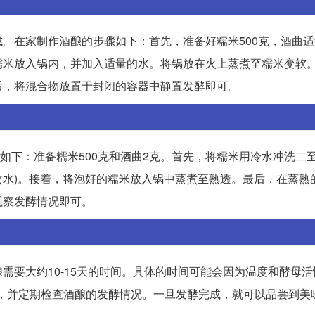
。在家制作酒酿的步骤如下：首先，准备好糯米500克，酒曲
糯米放入锅内，并加入适量的水。将锅放在火上蒸煮至糯米变软
后，将混合物放置于封闭的容器中静置发酵即可。
骤如下：准备糯米500克和酒曲2克。首先，将糯米用冷水冲洗二
一次水)。接着，将泡好的糯米放入锅中蒸煮至熟透。最后，在蒸熟
观察发酵情况即可。
需要大约10-15天的时间。具体的时间可能会因为温度和酵母
℃)，并定期检查酒酿的发酵情况。一旦发酵完成，就可以品尝到美