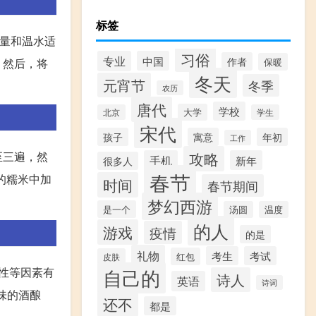
标签
适量和温水适
习俗
专业
中国
作者
。然后，将
保暖
冬天
元宵节
冬季
农历
唐代
学校
大学
北京
学生
宋代
孩子
寓意
年初
工作
至三遍，然
攻略
手机
新年
很多人
春节
的糯米中加
时间
春节期间
梦幻西游
是一个
汤圆
温度
的人
游戏
疫情
的是
礼物
考生
考试
红包
皮肤
活性等因素有
自己的
诗人
英语
诗词
味的酒酿
还不
都是