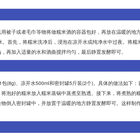
以用被子或者毛巾等物将做糯米酒的容器包好，再放在温暖的地
净水。首先，将糯米洗净后，浸泡在凉开水或纯净水中过夜。将糯
熟，再加入适量的水和酒曲搅拌均匀，最后静置发酵即可。
8g)、凉开水500ml和密封罐5斤装(2个)。具体的做法如下
，将泡好的糯米放入糯米蒸锅中蒸煮至熟透。接下来，将煮熟的
合物倒入密封罐中，并放置于温暖的地方静置发酵即可。这样制