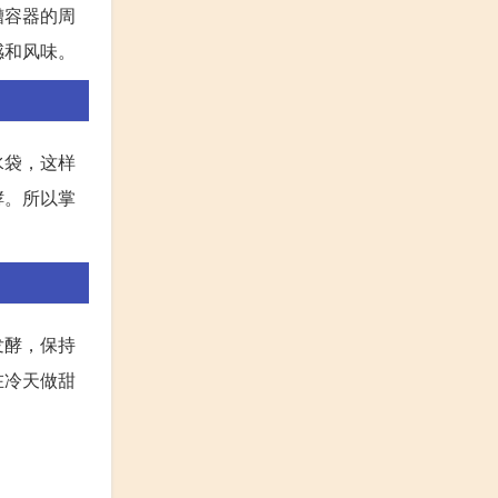
糟容器的周
感和风味。
水袋，这样
酵。所以掌
发酵，保持
在冷天做甜