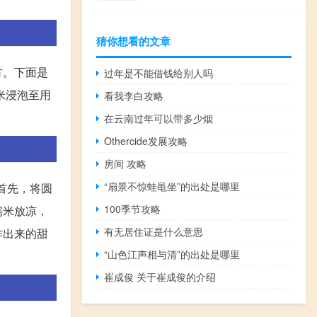
猜你想看的文章
方。下面是
过年是不能借钱给别人吗
米浸泡至用
看我李白攻略
在云南过年可以带多少烟
Othercide发展攻略
房间 攻略
“扇景不惊蛙黾坐”的出处是哪里
：首先，将圆
100季节攻略
糯米放凉，
有无居住证是什么意思
作出来的甜
“山色江声相与清”的出处是哪里
崔成俊 关于崔成俊的介绍