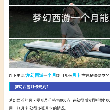
梦幻西游
个月
月卡
以下围绕“
一
能用几张
”主题解决网友
梦幻西游月卡规则?
梦幻西游的月卡规则及价格为600点, 在获得后立即得到100
用一张月卡;获得多张月卡的情况。