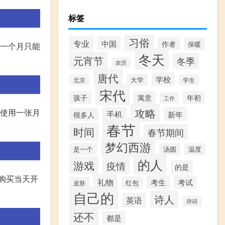
标签
习俗
专业
中国
作者
保暖
道一个月只能
冬天
元宵节
冬季
农历
唐代
学校
大学
北京
学生
宋代
孩子
寓意
年初
工作
攻略
可使用一张月
手机
新年
很多人
春节
时间
春节期间
梦幻西游
是一个
汤圆
温度
的人
游戏
疫情
的是
购买当天开
礼物
考生
考试
红包
皮肤
自己的
诗人
英语
诗词
还不
都是