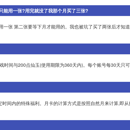
只能用一张?用完就没了我那个月买了三张?
月用一张 第二张要等下月才能用的。我也被坑了买了两张后才知
戏时间与200点仙玉(使用期限为360天内)。每个账号每30天只
定时间内的特殊福利。月卡的计算方式是按照自然月来计算,即从