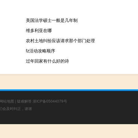
美国法学硕士一般是几年制
维多利亚在哪
农村土地纠纷应该请求那个部门处理
fz活动攻略顺序
过年回家有什么好的诗
网站地图
|
疑难解答
浙ICP备05044079号
，我们会及时纠正，谢谢