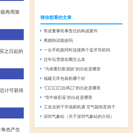
不能再用第
猜你想看的文章
简述董事民事责任的构成要件
离婚协议能改吗
一台手机能同时连接两个蓝牙耳机吗
购买之日起的
过年玩雪朋友圈怎么发
“为谁重扫新眉妩”的出处是哪里
福建元宵包装机哪个好
“囗囗囗囗自风囗”的出处是哪里
内总计可获得
“笥中操彩笺”的出处是哪里
工农业烘干市场新机遇 空气能热泵烘干
深圳气象站（关于深圳气象站的介绍）
个角色产生