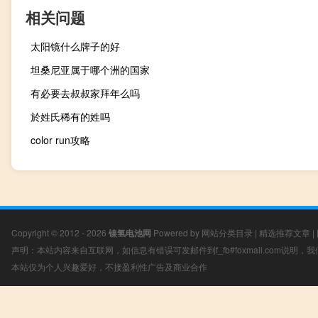
相关问题
太阳镜什么牌子的好
坦桑尼亚属于哪个洲的国家
有必要去叔叔家拜年么吗
於姓氏稀有的姓吗
color run攻略
Copyright © 2012 - 2026
镍氢电池网
Powered by
网站分类目录
|
精选推荐文章
|
声明：本站内容来自互联网，如信息有错误可发邮件到f_fb#foxmail.com说明
本站仅为个人兴趣爱好，不接盈利性广告及商业合作