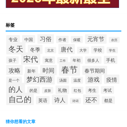
标签
习俗
元宵节
专业
中国
作者
保暖
农历
冬天
唐代
冬季
学校
大学
北京
学生
宋代
手机
孩子
寓意
年初
很多人
工作
春节
攻略
时间
春节期间
新年
梦幻西游
游戏
疫情
是一个
汤圆
温度
的人
礼物
考生
考试
的是
红包
皮肤
自己的
还不
诗人
英语
都是
诗词
猜你想看的文章