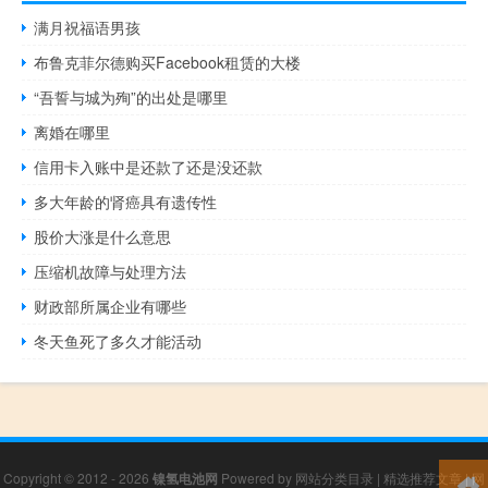
满月祝福语男孩
布鲁克菲尔德购买Facebook租赁的大楼
“吾誓与城为殉”的出处是哪里
离婚在哪里
信用卡入账中是还款了还是没还款
多大年龄的肾癌具有遗传性
股价大涨是什么意思
压缩机故障与处理方法
财政部所属企业有哪些
冬天鱼死了多久才能活动
Copyright © 2012 - 2026
镍氢电池网
Powered by
网站分类目录
|
精选推荐文章
|
网