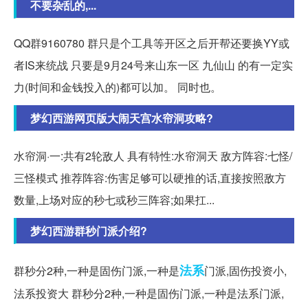
不要杂乱的,...
QQ群9160780 群只是个工具等开区之后开帮还要换YY或
者IS来统战 只要是9月24号来山东一区 九仙山 的有一定实
力(时间和金钱投入的)都可以加。 同时也。
梦幻西游网页版大闹天宫水帘洞攻略?
水帘洞·一:共有2轮敌人 具有特性:水帘洞天 敌方阵容:七怪/
三怪模式 推荐阵容:伤害足够可以硬推的话,直接按照敌方
数量,上场对应的秒七或秒三阵容;如果扛...
梦幻西游群秒门派介绍?
法系
群秒分2种,一种是固伤门派,一种是
门派,固伤投资小,
法系投资大 群秒分2种,一种是固伤门派,一种是法系门派,