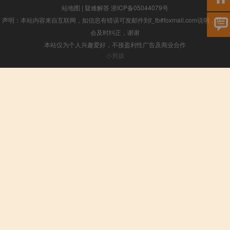
站地图
|
疑难解答
浙ICP备05044079号
声明：本站内容来自互联网，如信息有错误可发邮件到f_fb#foxmail.com说明，我们
会及时纠正，谢谢
本站仅为个人兴趣爱好，不接盈利性广告及商业合作
小男孩