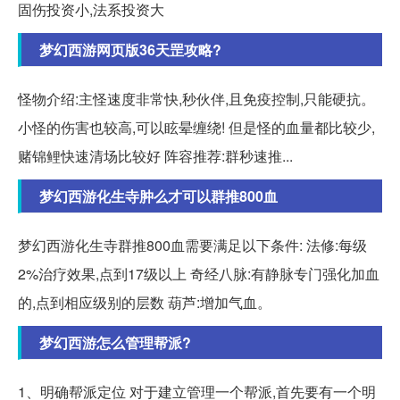
固伤投资小,法系投资大
梦幻西游网页版36天罡攻略?
怪物介绍:主怪速度非常快,秒伙伴,且免疫控制,只能硬抗。
小怪的伤害也较高,可以眩晕缠绕! 但是怪的血量都比较少,
赌锦鲤快速清场比较好 阵容推荐:群秒速推...
梦幻西游化生寺肿么才可以群推800血
梦幻西游化生寺群推800血需要满足以下条件: 法修:每级
2%治疗效果,点到17级以上 奇经八脉:有静脉专门强化加血
的,点到相应级别的层数 葫芦:增加气血。
梦幻西游怎么管理帮派?
1、明确帮派定位 对于建立管理一个帮派,首先要有一个明