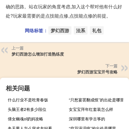
确的思路。站在玩家的角度考虑,加入这个帮对他有什么好
处?玩家最需要的是点技能点修,点技能点修的前提。
网络标签：
梦幻西游
法系
礼包
上一篇
梦幻西游怎么增加打造熟练度
下一篇
梦幻西游宝宝开号攻略
相关问题
什么行业不是吃青春饭
“只愁宴罢翻成恨”的出处是哪里
头脑王者2有多少段位
女宝宝拜年红套装怎么样
倩女幽魂ol奶妈攻略
深圳哪里有学古筝的
冬天男人怎么穿皮衣好看
“空花浥泪痕”的出处是哪里