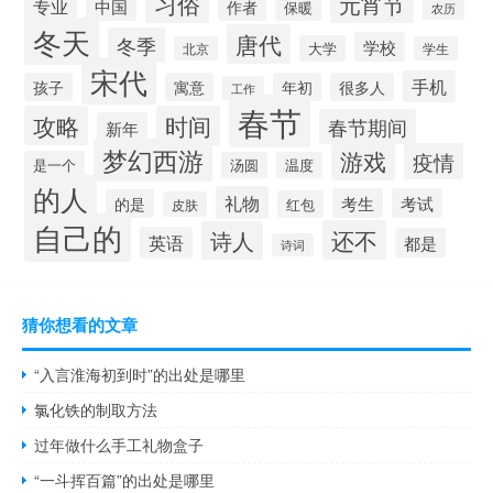
习俗
元宵节
专业
中国
作者
保暖
农历
冬天
唐代
冬季
学校
大学
北京
学生
宋代
手机
孩子
寓意
年初
很多人
工作
春节
攻略
时间
春节期间
新年
梦幻西游
游戏
疫情
是一个
汤圆
温度
的人
礼物
考生
考试
的是
红包
皮肤
自己的
还不
诗人
英语
都是
诗词
猜你想看的文章
“入言淮海初到时”的出处是哪里
氯化铁的制取方法
过年做什么手工礼物盒子
“一斗挥百篇”的出处是哪里