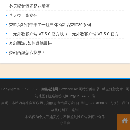
冬天喝黄酒还是花雕酒
八大类刑事案件
荣耀为我们带来了一舰三杯的新品荣耀30系列
一元外教客户端 V7.5.6 官方版（一元外教客户端 V7.5.6 官方版功能简介）
梦幻西游5如何赚钱最快
梦幻西游怎么换界面
Copyright © 2012 - 2026
镍氢电池网
Powered by
网站分类目录
|
精选推荐文章
|
网
站地图
|
疑难解答
浙ICP备05044079号
声明：本站内容来自互联网，如信息有错误可发邮件到f_fb#foxmail.com说明，我们
会及时纠正，谢谢
本站仅为个人兴趣爱好，不接盈利性广告及商业合作
小男孩