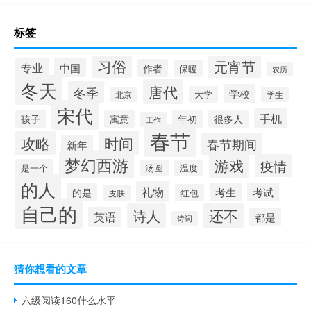
标签
习俗
元宵节
专业
中国
作者
保暖
农历
冬天
唐代
冬季
学校
大学
北京
学生
宋代
手机
孩子
寓意
年初
很多人
工作
春节
攻略
时间
春节期间
新年
梦幻西游
游戏
疫情
是一个
汤圆
温度
的人
礼物
考生
考试
的是
红包
皮肤
自己的
还不
诗人
英语
都是
诗词
猜你想看的文章
六级阅读160什么水平