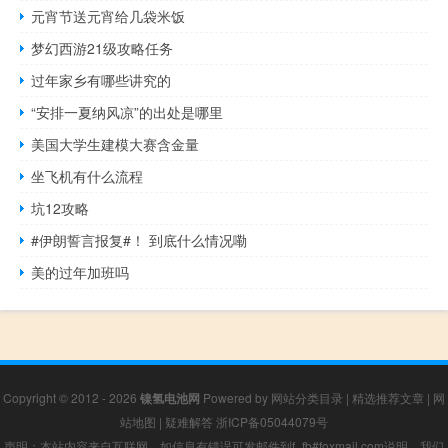
元宵节送元宵给几袋米饭
梦幻西游21级攻略任务
过年家乡有哪些讲究的
“安排一夏纳风凉”的出处是哪里
美国大学生建模大赛含金量
坐飞机有什么流程
坑12攻略
#伊朗誓言报复#！ 到底什么情况嘞
美的过年加班吗
Copyright © 2012 - 2026
镍氢电池网
Powered by
网站分类目录
|
精选推荐文章
|
网
站地图
|
疑难解答
浙ICP备05044079号
声明：本站内容来自互联网，如信息有错误可发邮件到f_fb#foxmail.com说明，我们