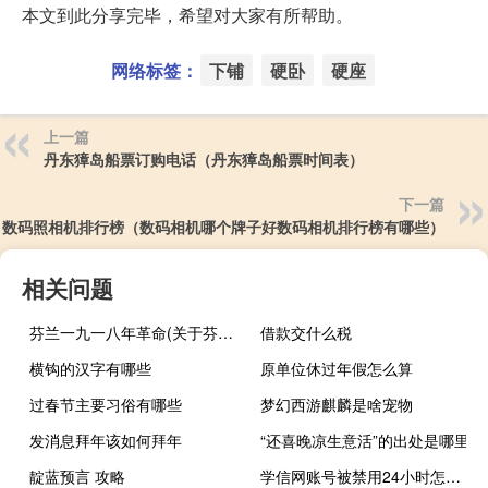
本文到此分享完毕，希望对大家有所帮助。
网络标签：
下铺
硬卧
硬座
上一篇
丹东獐岛船票订购电话（丹东獐岛船票时间表）
下一篇
数码照相机排行榜（数码相机哪个牌子好数码相机排行榜有哪些）
相关问题
芬兰一九一八年革命(关于芬兰一九一八年革命简述)
借款交什么税
横钩的汉字有哪些
原单位休过年假怎么算
过春节主要习俗有哪些
梦幻西游麒麟是啥宠物
发消息拜年该如何拜年
“还喜晚凉生意活”的出处是哪里
靛蓝预言 攻略
学信网账号被禁用24小时怎么办（学信网登录频繁几小时可以解封）