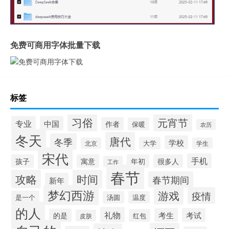
免费可商用字体批量下载
标签
习俗
元宵节
专业
中国
作者
保暖
农历
冬天
唐代
冬季
学校
大学
北京
学生
宋代
手机
孩子
寓意
年初
很多人
工作
春节
攻略
时间
春节期间
新年
梦幻西游
游戏
疫情
是一个
汤圆
温度
的人
礼物
考生
考试
的是
红包
皮肤