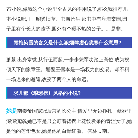
??小说,像我这个小说里全古风的不用说了,那么我推荐几
本小说吧, 1、昭奚旧草。书海沧生 那书中有座海棠园,园
子里有个长大的孩子,园外有个暖不热的公子。... 是非。
青梅染雪的含义是什么,狼烟肆虐心犹寒什么意思?
萧綦,出身寒微,从行伍而起,一步步凭军功踏上高位,成为权
倾天下的豫章王。迎娶王儇本是一场权力的交易。却不料,
一场迟来的邂逅,改变了两个人的命运。
求几部《琅琊榜》风格的小说?
她是
南秦帝国宠冠后宫的长公主,情爱里无边挣扎、孽欲里
深深沉溺,她已不是只会盯着裙摆上花纹发呆的青涩女子,她
是他的莲华色女,她是他的白骨红颜。 杏林... 南。