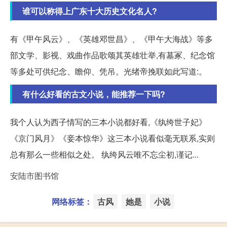
谁可以称得上广东十大历史文化名人?
有《甲午风云》、《英雄邓世昌》、《甲午大海战》等多
部文学、影视、戏曲作品歌颂其英雄壮举,有墓冢、纪念馆
等多处可供纪念、瞻仰、凭吊。光绪帝挽联如此写道:。
有什么好看的古文小说，能推荐一下吗?
我个人认为西子情写的三本小说都好看,《纨绔世子妃》
《京门风月》《妾本惊华》这三本小说看似毫无联系,实则
总有那么一些相似之处。 纨绔风云唯不忘尘初,谨记...
安陆市图书馆
网络标签：
古风
她是
小说