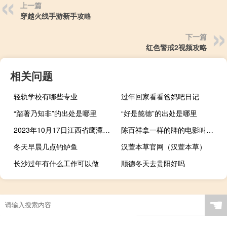
上一篇
穿越火线手游新手攻略
下一篇
红色警戒2视频攻略
相关问题
轻轨学校有哪些专业
过年回家看看爸妈吧日记
“踏著乃知非”的出处是哪里
“好是懿德”的出处是哪里
2023年10月17日江西省鹰潭市疫情大数据-今日/今天疫情全网搜索最新实时消息动态情况通知播报
陈百祥拿一样的牌的电影叫什么
冬天早晨几点钓鲈鱼
汉萱本草官网（汉萱本草）
长沙过年有什么工作可以做
顺德冬天去贵阳好吗
☚