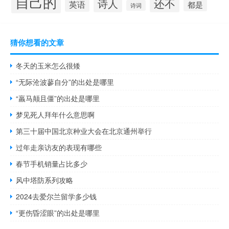
自己的
还不
诗人
英语
都是
诗词
猜你想看的文章
冬天的玉米怎么很矮
“无际沧波蓼自分”的出处是哪里
“羸马颠且僵”的出处是哪里
梦见死人拜年什么意思啊
第三十届中国北京种业大会在北京通州举行
过年走亲访友的表现有哪些
春节手机销量占比多少
风中塔防系列攻略
2024去爱尔兰留学多少钱
“更伤昏涩眼”的出处是哪里