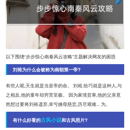
以下围绕“步步惊心南秦风云攻略”主题解决网友的困惑
刘裕为什么会被称为南朝第一帝?
有些人呢,天生就是当皇帝的命。 刘裕,恰巧就是这种人,与
之相反,他的童年却穷苦至极。 因为家境贫寒,他的父亲竟
然想过要将刘裕遗弃,幸亏姨母慈悲,历尽艰难... 为。
古风
小说
有什么好看的
和古风照片?