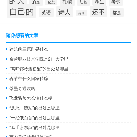
礼物
考生
考试
的是
红包
皮肤
自己的
还不
诗人
英语
都是
诗词
猜你想看的文章
建筑的三原则是什么
金肯职业技术学院是211大学吗
“莺啼露冷酒初醒”的出处是哪里
春节带什么回家精辟
落墨奇遇攻略
飞龙骑脸怎么输什么梗
“从此一筵别”的出处是哪里
“一经俄白首”的出处是哪里
“举手谢东海”的出处是哪里
西安灵活就业退休政策