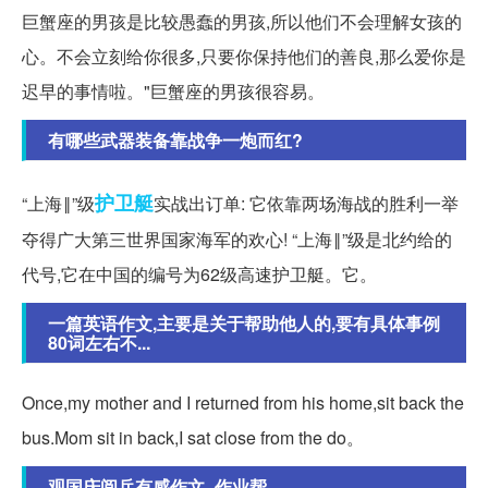
巨蟹座的男孩是比较愚蠢的男孩,所以他们不会理解女孩的
心。不会立刻给你很多,只要你保持他们的善良,那么爱你是
迟早的事情啦。"巨蟹座的男孩很容易。
有哪些武器装备靠战争一炮而红?
护卫艇
“上海‖”级
实战出订单: 它依靠两场海战的胜利一举
夺得广大第三世界国家海军的欢心! “上海‖”级是北约给的
代号,它在中国的编号为62级高速护卫艇。它。
一篇英语作文,主要是关于帮助他人的,要有具体事例
80词左右不...
Once,my mother and I returned from his home,sit back the
bus.Mom sit in back,I sat close from the do。
观国庆阅兵有感作文_作业帮