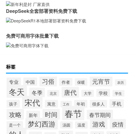
DeepSeek全套部署资料免费下载
免费可商用字体批量下载
标签
习俗
元宵节
专业
中国
作者
保暖
农历
冬天
唐代
冬季
学校
大学
北京
学生
宋代
手机
孩子
寓意
年初
很多人
工作
春节
攻略
时间
春节期间
新年
梦幻西游
游戏
疫情
是一个
汤圆
温度
的人