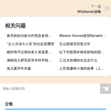
下一篇
Wildlands攻略
相关问题
黄丹粉的功效与作用及食用方法（黄丹粉的功效与作用）
Weston Homes获得Norwich resi计划
“古人冷淡今人笑”的出处是哪里
怎么跟领导回复过年
婚外情可以维持多久算真爱（婚外情可以维持多久）
以下对股票价格有影响的因素是（大股东减持对股票价格有什么影响）
湘南幼儿师范高等专科学校是民办还是公办
三点水加捕的右边念什么
兔元素拜年衣服
上官瑞谦和小渔的故事（上官瑞谦和小渔）
☚
公告