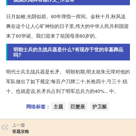
日月如梭,光阴似箭。60年弹指一挥间。金秋十月,秋风送
爽在这个让人心旷神怡的日子里,伟大的中华人民共和国迎
来了60华诞。我们迎来了祖国母亲60岁的。
明朝士兵的主战兵器是什么?有现存于世的非墓葬品
吗?
明代士兵主战兵器是长矛。 明朝初期,明太祖朱元璋对他的
军队做出了如下规定:每百户刀牌二十,长枪四十,弓三十,铳
十。也就是说,长矛兵占到了明军总兵力的40%... 中。
网络标签：
主题
巨蟹座
护卫艇
上一篇
答题攻略