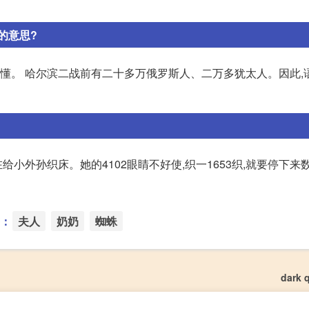
的意思?
听懂。 哈尔滨二战前有二十多万俄罗斯人、二万多犹太人。因此,
在给小外孙织床。她的4102眼睛不好使,织一1653织,就要停下来
：
夫人
奶奶
蜘蛛
dark