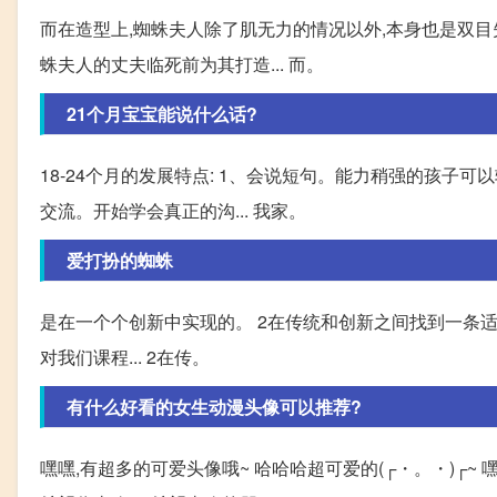
而在造型上,蜘蛛夫人除了肌无力的情况以外,本身也是双目
蛛夫人的丈夫临死前为其打造... 而。
21个月宝宝能说什么话?
18-24个月的发展特点: 1、会说短句。能力稍强的孩子可
交流。开始学会真正的沟... 我家。
爱打扮的蜘蛛
是在一个个创新中实现的。 2在传统和创新之间找到一条适
对我们课程... 2在传。
有什么好看的女生动漫头像可以推荐?
嘿嘿,有超多的可爱头像哦~ 哈哈哈超可爱的(┌・。・)┌~ 