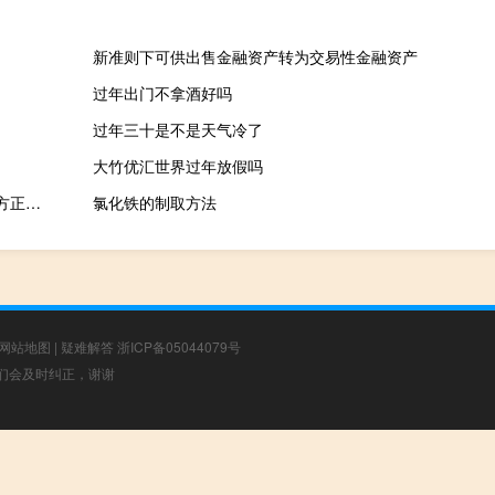
新准则下可供出售金融资产转为交易性金融资产
过年出门不拿酒好吗
过年三十是不是天气冷了
大竹优汇世界过年放假吗
国泰君安大智慧 V2.106 官方正式版（国泰君安大智慧 V2.106 官方正式版功能简介）
氯化铁的制取方法
网站地图
|
疑难解答
浙ICP备05044079号
，我们会及时纠正，谢谢