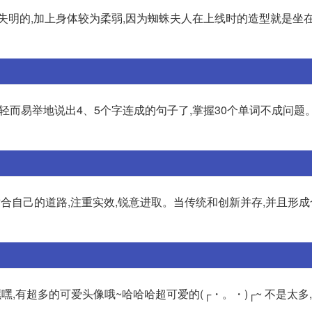
失明的,加上身体较为柔弱,因为蜘蛛夫人在上线时的造型就是坐
以轻而易举地说出4、5个字连成的句子了,掌握30个单词不成问题。
合自己的道路,注重实效,锐意进取。当传统和创新并存,并且形成
嘿嘿,有超多的可爱头像哦~哈哈哈超可爱的(┌・。・)┌~ 不是太多