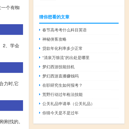
在一个有蜘
猜你想看的文章
春节高考考什么科目英语
神秘侠客攻略
 2、学会
贷款年化利率多少正常
“清泉万馀流”的出处是哪里
梦幻西游技能挂机
梦幻西游直播赚钱吗
合力时,它
在职研究生如何报考？
荒野行动过年枪法技能
公关礼品申请单（公关礼品）
你猜今天是不是过年
,刚刚找的。