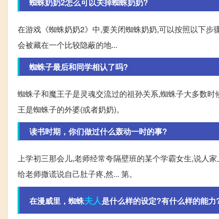
蜘蛛奶奶2怎么可以关掉蜘蛛奶奶?
在游戏《蜘蛛奶奶2》中,要关闭蜘蛛奶奶,可以按照以下步
会被藏在一个比较隐蔽的地...
蜘蛛子最后和同学相认了吗?
蜘蛛子和魔王子是灵魂交流过的祖孙关系,蜘蛛子大多数时候
王是蜘蛛子的外婆(或者奶奶)。
读书时期，你们做过什么轰动一时的事?
上学初三那会儿,老师经常夸隔壁班的某个学霸女生,说人家
给老师撒谎说自己肚子疼,然... 第。
夫人
在漫威里，蜘蛛
是什么样的设定?有什么样的能力