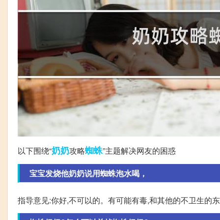
奶奶
蜘蛛
以下围绕“
攻略
”主题解决网友的困惑
宝宝发烧他奶奶说用蜘蛛泡水喝，
指导意见:你好,不可以的。有可能有毒,和其他的不卫生的