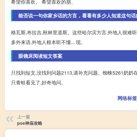
希望你喜欢。 希望喜欢的朋。
能否说一句你家乡话的方言，看看有多少人知道这句话
格瓦斯,布拉吉,秋林里道斯。这些哈尔滨方言,外地人很难
多外来语,外地人根本听不懂... 现。
眼镜床阅读短文答案
只找到短文,没找到问题2113,请补充问题。蜘蛛5261奶奶
只青蛙看见了,好奇地问。
网络标签
上一篇
poe神庙攻略