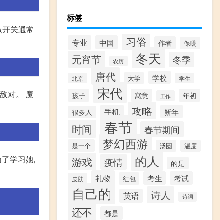
标签
该开关通常
习俗
专业
中国
作者
保暖
冬天
元宵节
冬季
农历
唐代
学校
大学
北京
学生
宋代
敌对。 魔
孩子
寓意
年初
工作
攻略
手机
新年
很多人
春节
时间
春节期间
梦幻西游
是一个
汤圆
温度
的人
了学习她,
游戏
疫情
的是
礼物
考生
考试
红包
皮肤
自己的
诗人
英语
诗词
还不
都是