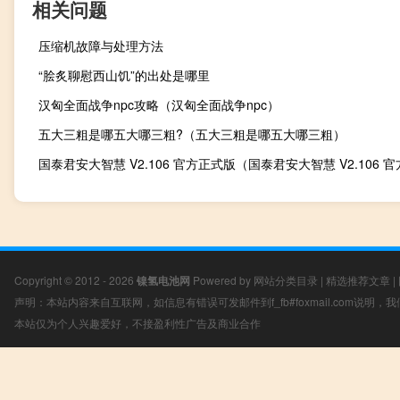
相关问题
压缩机故障与处理方法
“脍炙聊慰西山饥”的出处是哪里
汉匈全面战争npc攻略（汉匈全面战争npc）
五大三粗是哪五大哪三粗?（五大三粗是哪五大哪三粗）
Copyright © 2012 - 2026
镍氢电池网
Powered by
网站分类目录
|
精选推荐文章
|
声明：本站内容来自互联网，如信息有错误可发邮件到f_fb#foxmail.com说明
本站仅为个人兴趣爱好，不接盈利性广告及商业合作