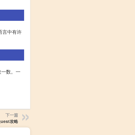
语言中有许
数一数。一
下一篇
 quest攻略