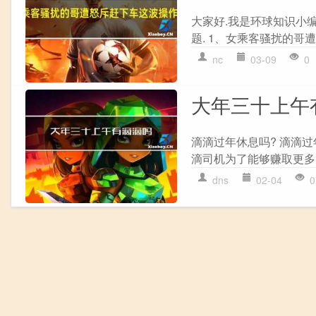
大家好.我是环球知识小
题. 1、女乘客骚扰的哥遭
nc
03-09
0
大年三十上午
滴滴过年休息吗? 滴滴
滴司机为了能够赚取更多
dns
02-04
0