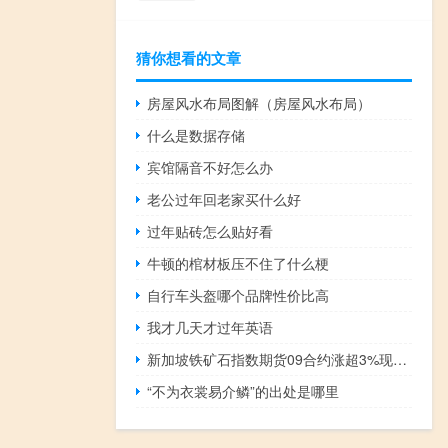
猜你想看的文章
房屋风水布局图解（房屋风水布局）
什么是数据存储
宾馆隔音不好怎么办
老公过年回老家买什么好
过年贴砖怎么贴好看
牛顿的棺材板压不住了什么梗
自行车头盔哪个品牌性价比高
我才几天才过年英语
新加坡铁矿石指数期货09合约涨超3%现报110.80美元/吨触及三周高位
“不为衣裳易介鳞”的出处是哪里