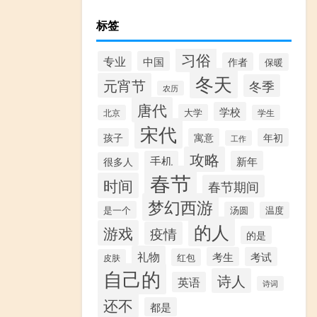
标签
习俗
专业
中国
作者
保暖
冬天
元宵节
冬季
农历
唐代
学校
大学
北京
学生
宋代
孩子
寓意
年初
工作
攻略
手机
新年
很多人
春节
时间
春节期间
梦幻西游
是一个
汤圆
温度
的人
游戏
疫情
的是
礼物
考生
考试
红包
皮肤
自己的
诗人
英语
诗词
还不
都是