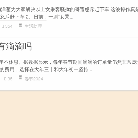
编洋葱为大家解决以上女乘客骚扰的哥遭怒斥赶下车 这波操作真
怒斥赶下车 2、日前，一则“女乘...
354
生活助理
有滴滴吗
过年不休息。据数据显示，每年春节期间滴滴的订单量仍然非常庞
的费用，选择在大年三十和大年初一坚持...
35
春节2024