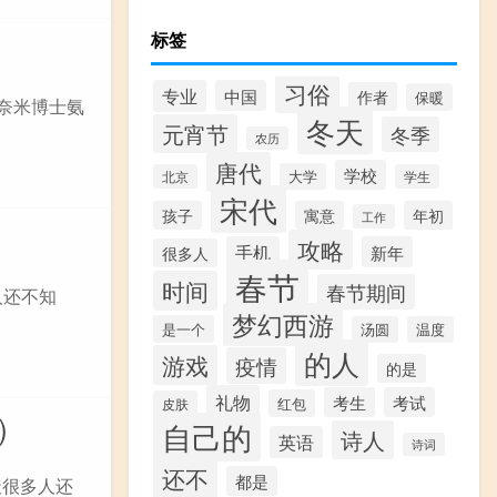
标签
习俗
专业
中国
作者
保暖
 奈米博士氨
冬天
元宵节
冬季
农历
唐代
学校
大学
北京
学生
宋代
孩子
寓意
年初
工作
攻略
手机
新年
很多人
春节
时间
春节期间
人还不知
梦幻西游
是一个
汤圆
温度
的人
游戏
疫情
的是
礼物
考生
考试
红包
皮肤
）
自己的
诗人
英语
诗词
还不
都是
天很多人还