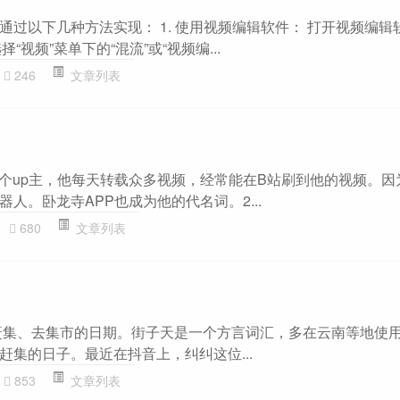
过以下几种方法实现： 1. 使用视频编辑软件： 打开视频编辑
择“视频”菜单下的“混流”或“视频编...
246
文章列表
一个up主，他每天转载众多视频，经常能在B站刷到他的视频。因
人。卧龙寺APP也成为他的代名词。2...
680
文章列表
赶集、去集市的日期。街子天是一个方言词汇，多在云南等地使
赶集的日子。最近在抖音上，纠纠这位...
853
文章列表