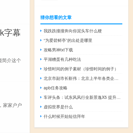
猜你想看的文章
ok字幕
我跌跌撞撞奔向你泥头车什么梗
“为爱碧鲜亭”的出处是哪里
攻略男神txt下载
平湖糟蛋有几种吃法
功能简介这个
珍惜时间的例子素材（珍惜时间的例子）
北京市副市长靳伟：北京上半年各类企业实现直接融资超5244亿
apb任务攻略
车评头条：试东风风行全新景逸X5 提升不光在外表
，家家户户
虚拟世界是什么
什么时候开始短信拜年