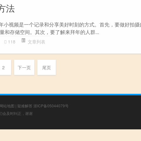
方法
拜年小视频是一个记录和分享美好时刻的方式。首先，要做好拍摄
量和存储空间。其次，要了解来拜年的人群...
118
文章列表
2
下一页
尾页
网站地图
|
疑难解答
浙ICP备05044079号
，我们会及时纠正，谢谢