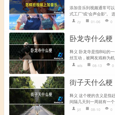
添加音乐到视频通常可以通
式工厂”或“会声会影”。 选
zy
01-06
0
卧龙寺什么梗
释义 卧龙寺是指B站的
丝互动，被网友戏称为机器
wls
08-13
0
街子天什么梗
释义 这个梗的含义是指
间隔几天到一周就有一个
jzt
08-10
0