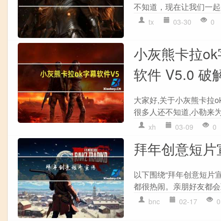
不知道，现在让我们一起来
tx
03-30
0
小灰熊卡拉ok
软件 V5.0
大家好,关于小灰熊卡拉ok
很多人还不知道,小勒来为
xh
03-09
0
拜年创意短片
以下围绕“拜年创意短片
都很热闹。亲朋好友都会
bnc
02-17
0