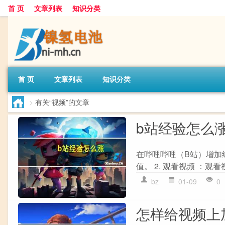
首 页
文章列表
知识分类
首 页
文章列表
知识分类
>
有关“视频”的文章
b站经验怎么
在哔哩哔哩（B站）增加经
值。 2. 观看视频 ：观
bz
01-09
0
怎样给视频上