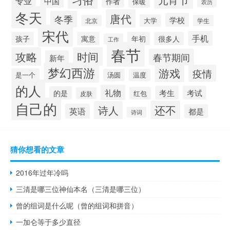
专业
中国
作者
保暖
农历
冬天
唐代
冬季
学校
大学
北京
学生
宋代
手机
孩子
寓意
年初
很多人
工作
春节
攻略
时间
春节期间
新年
梦幻西游
游戏
疫情
是一个
汤圆
温度
的人
礼物
考生
考试
的是
红包
皮肤
自己的
还不
诗人
英语
都是
诗词
猜你想看的文章
2016年过年冷吗
三清是哪三位神仙本名（三清是哪三位）
曾的组词是什么呢（曾的组词和拼音）
一加仑等于多少直径