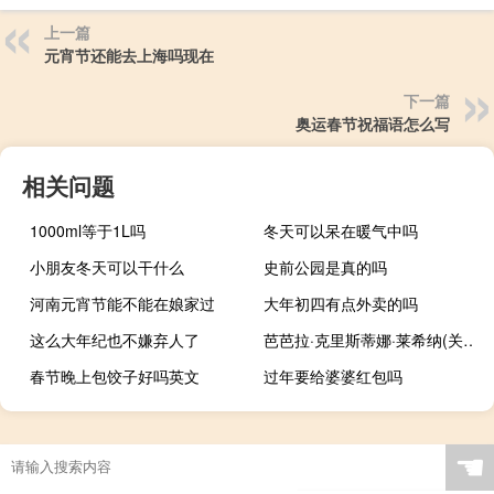
上一篇
元宵节还能去上海吗现在
下一篇
奥运春节祝福语怎么写
相关问题
1000ml等于1L吗
冬天可以呆在暖气中吗
小朋友冬天可以干什么
史前公园是真的吗
河南元宵节能不能在娘家过
大年初四有点外卖的吗
这么大年纪也不嫌弃人了
芭芭拉·克里斯蒂娜·莱希纳(关于芭芭拉·克里斯蒂娜·莱希纳简述)
春节晚上包饺子好吗英文
过年要给婆婆红包吗
☚