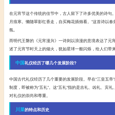
在元宵节这个传统的佳节中，古人留下了许多优美的诗句。
月痕寒。懒随翠影红香走，自买梅花插烛看。”这首诗以春
氛。
而明代王磐的《元宵漫兴》一诗则以浪漫的意境表达了元宵
述了元宵节时天上的烟火，犹如星球一般闪烁，给人们带
中国
礼仪经历了哪几个发展阶段?
中国古代礼仪经历了几个重要的发展阶段。早在“三皇五帝
制度，即被称为“五礼”。这“五礼”指的是吉礼、凶礼、
对礼仪的崇尚和尊重。
川菜
的特点和历史