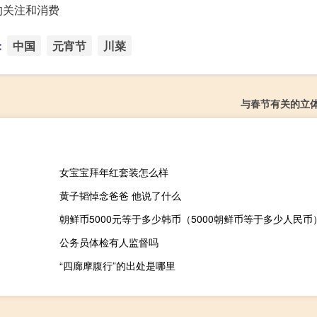
的关注和消费
：
中国
元宵节
川菜
与春节有关的立
女宝宝拜年红套装怎么样
黄子韬悼念爸爸 他说了什么
朝鲜币5000元等于多少韩币（5000朝鲜币等于多少人民币
公务员体检有人监督吗
“四廊摩腹行”的出处是哪里