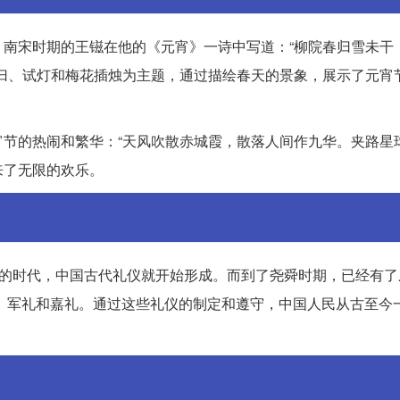
南宋时期的王镃在他的《元宵》一诗中写道：“柳院春归雪未干
归、试灯和梅花插烛为主题，通过描绘春天的景象，展示了元宵
节的热闹和繁华：“天风吹散赤城霞，散落人间作九华。夹路星球
来了无限的欢乐。
”的时代，中国古代礼仪就开始形成。而到了尧舜时期，已经有了
宾礼、军礼和嘉礼。通过这些礼仪的制定和遵守，中国人民从古至今