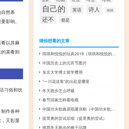
自己的
诗人
英语
诗词
的自然条
还不
都是
重要影响。
猜你想看的文章
菜肴以其麻
味的菜肴则
琪琪和悦悦的玩具2018（琪琪和悦悦的玩具）
中国历史上的元宵节图片
东京大学博士留学费用
“一川花送客”的出处是哪里
活习俗和饮
冬天跑步怎么呼吸
春节回家怎样看电视
中国功夫歌曲原唱屠洪刚（中国功夫歌曲）
，制作各种
提里奥的尝试后续（提里奥的尝试）
欲，又彰显
推荐冬天跑步的裤子品牌