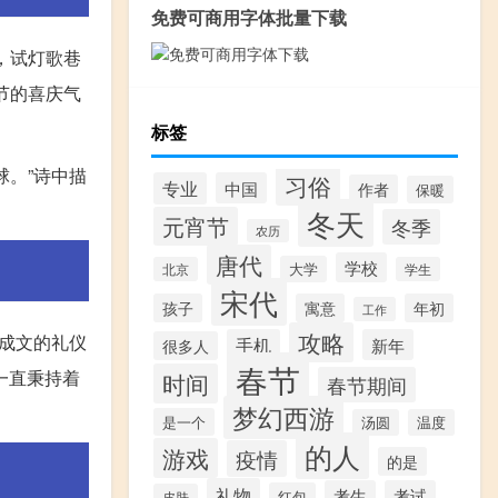
免费可商用字体批量下载
，试灯歌巷
节的喜庆气
标签
。”诗中描
习俗
专业
中国
作者
保暖
冬天
元宵节
冬季
农历
唐代
学校
大学
北京
学生
宋代
孩子
寓意
年初
工作
攻略
成文的礼仪
手机
新年
很多人
春节
一直秉持着
时间
春节期间
梦幻西游
是一个
汤圆
温度
的人
游戏
疫情
的是
礼物
考生
考试
红包
皮肤