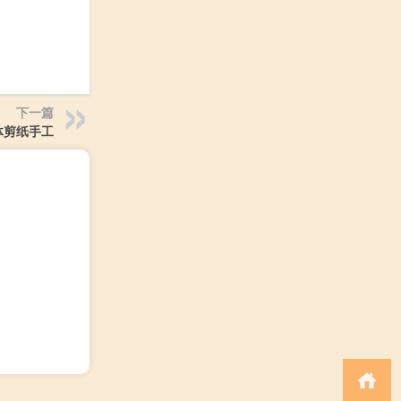
下一篇
体剪纸手工
）