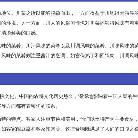
的地位。川菜之所以能够脱颖而出，一方面得益于川地得天独厚
利的环境。另一方面，川人的风俗习惯也对川菜的独特风味有着
有清淡鲜美的口感。
风味的菜肴、川汁风味的菜肴以及川调风味的菜肴。川味风味的
汁风味的菜肴则注重酱汁的烹调，如宫保鸡丁和回锅肉；川调风
农耕文化。中国的农耕文化历史悠久，深深地影响着中国人民的生
字等方面都有着密切的联系。
独特的特点。客家人注重节俭和实用，他们以土特产为主要食材
，如客家酿豆腐和客家扣肉等。这些食物既满足了人们的口腹之