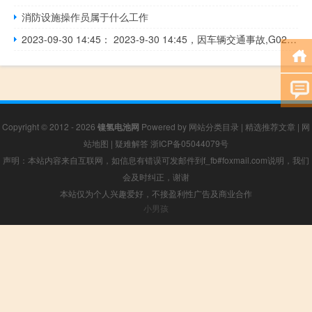
消防设施操作员属于什么工作
2023-09-30 14:45： 2023-9-30 14:45，因车辆交通事故,G0211津石高速驶往石家庄方向K58+500处（蔡公庄收费站到王官屯互通立交之间）占用第1行车道、第2行车道。 ​​​
Copyright © 2012 - 2026
镍氢电池网
Powered by
网站分类目录
|
精选推荐文章
|
网
站地图
|
疑难解答
浙ICP备05044079号
声明：本站内容来自互联网，如信息有错误可发邮件到f_fb#foxmail.com说明，我们
会及时纠正，谢谢
本站仅为个人兴趣爱好，不接盈利性广告及商业合作
小男孩