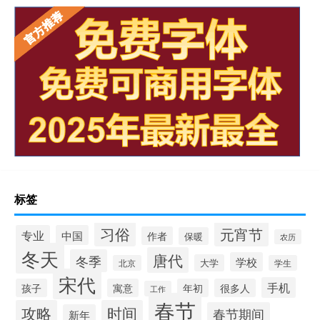
标签
习俗
元宵节
专业
中国
作者
保暖
农历
冬天
唐代
冬季
学校
大学
北京
学生
宋代
手机
孩子
寓意
年初
很多人
工作
春节
攻略
时间
春节期间
新年