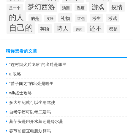
梦幻西游
游戏
疫情
是一个
汤圆
温度
的人
礼物
考生
考试
的是
红包
皮肤
自己的
还不
诗人
英语
都是
诗词
猜你想看的文章
“连村烟火兵戈后”的出处是哪里
a 攻略
“曾子闻之”的出处是哪里
wlk战士攻略
多大年纪就可以坐副驾驶
自考学历可以考二建吗
蒸芋头是用开水蒸还是冷水蒸
春节前便宜电脑划算吗