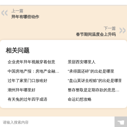
上一篇
拜年有哪些动作
下一篇
春节期间温度会上升吗
相关问题
企业虎年拜年视频穿着创意
景甜西安哪里人
中国房地产报：房地产金融风险加剧期待调整优化政策尽快落地
“承得圆还碎”的出处是哪里
过年了家里门口放啥好
“盘山莫讶去程赊”的出处是哪里
潮州拜年哪里好
整存整取是定期存款的意思吗（整存整取是定期存款吗）
有关兔的过年四字成语
命运幻想攻略
☚