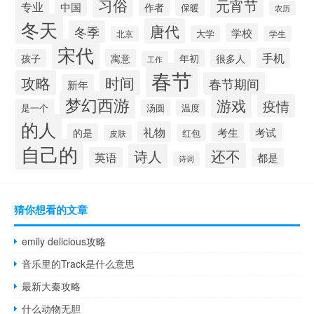
习俗
元宵节
专业
中国
作者
保暖
农历
冬天
唐代
冬季
学校
大学
北京
学生
宋代
手机
孩子
寓意
年初
很多人
工作
春节
攻略
时间
春节期间
新年
梦幻西游
游戏
疫情
是一个
汤圆
温度
的人
礼物
考生
考试
的是
红包
皮肤
自己的
还不
诗人
英语
都是
诗词
猜你想看的文章
emily delicious攻略
音乐里的Track是什么意思
最新大秦攻略
什么动物无胆