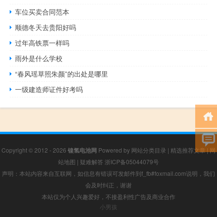
车位买卖合同范本
顺德冬天去贵阳好吗
过年高铁票一样吗
雨外是什么学校
“春风瑶草照朱颜”的出处是哪里
一级建造师证件好考吗
Copyright © 2012 - 2026
镍氢电池网
Powered by
网站分类目录
|
精选推荐文章
|
网
站地图
|
疑难解答
浙ICP备05044079号
声明：本站内容来自互联网，如信息有错误可发邮件到f_fb#foxmail.com说明，我们
会及时纠正，谢谢
本站仅为个人兴趣爱好，不接盈利性广告及商业合作
小男孩