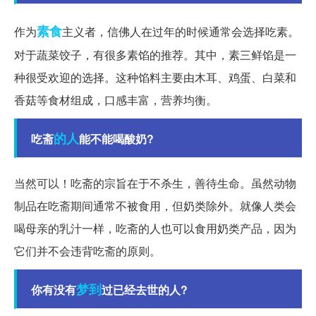
素食
作为
主义者，信佛人在过年的时候通常会选择吃素。
对于蔬菜饺子，有很多素馅的推荐。其中，素三鲜馅是一
种很受欢迎的选择。这种馅料主要由木耳、鸡蛋、白菜和
香菇等食材组成，口感丰富，营养均衡。
的人
吃斋
能不能喝酸奶?
当然可以！吃斋的宗旨在于不杀生，善待生命。虽然动物
制品在吃斋期间通常不被食用，但奶类除外。就像人类会
喝母亲的乳汁一样，吃斋的人也可以食用奶类产品，因为
它们并不会违背吃斋的原则。
梦到
你有没有
过已经去世的人?