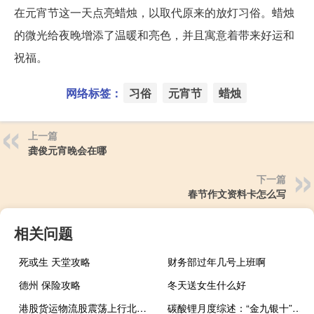
在元宵节这一天点亮蜡烛，以取代原来的放灯习俗。蜡烛
的微光给夜晚增添了温暖和亮色，并且寓意着带来好运和
祝福。
网络标签：
习俗
元宵节
蜡烛
上一篇
龚俊元宵晚会在哪
下一篇
春节作文资料卡怎么写
相关问题
死或生 天堂攻略
财务部过年几号上班啊
德州 保险攻略
冬天送女生什么好
港股货运物流股震荡上行北京建设(00925.HK)涨近5%中通快递(02057.HK)涨超2%嘉里物流(00636.HK)等跟涨
碳酸锂月度综述：“金九银十”未如约本月电池级碳酸锂下跌6.6万/吨