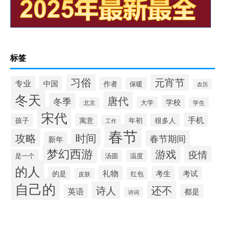
标签
习俗
元宵节
专业
中国
作者
保暖
农历
冬天
唐代
冬季
学校
大学
北京
学生
宋代
手机
孩子
寓意
年初
很多人
工作
春节
攻略
时间
春节期间
新年
梦幻西游
游戏
疫情
是一个
汤圆
温度
的人
礼物
考生
考试
的是
红包
皮肤
自己的
还不
诗人
英语
都是
诗词