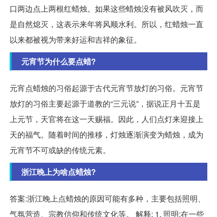
口两边点上两根红蜡烛。如果这些蜡烛没有被风吹灭，而
是自然熄灭，这表示来年将风顺水利。所以，红蜡烛一直
以来都被视为带来好运和吉祥的象征。
元宵节为什么要点蜡?
元宵点蜡烛的习俗起源于古代元宵节放灯的习俗。元宵节
放灯的习俗主要起源于道教的“三元说”，据说正月十五是
上元节，天官将在这一天赐福。因此，人们点灯来迎接上
天的福气。随着时间的推移，灯烛逐渐演变为蜡烛，成为
元宵节不可或缺的传统元素。
浙江晚上为啥点蜡烛?
答案:浙江晚上点蜡烛的原因可能有多种，主要包括照明、
气氛营造、宗教信仰和传统文化等。 解释: 1. 照明:在一些