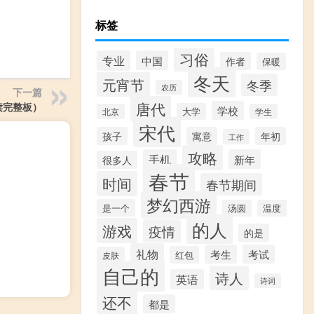
标签
习俗
专业
中国
作者
保暖
冬天
元宵节
冬季
农历
下一篇
唐代
读完整板）
学校
大学
北京
学生
宋代
孩子
寓意
年初
工作
攻略
手机
新年
很多人
春节
时间
春节期间
梦幻西游
是一个
汤圆
温度
的人
游戏
疫情
的是
礼物
考生
考试
红包
皮肤
自己的
诗人
英语
诗词
还不
都是