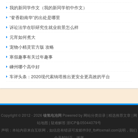
我的新同学作文（我的新同学初中作文）
“奁香勘南华”的出处是哪里
诉讼法学在职研究生就业前景怎么样
元宵如何煮大
宠物小精灵官方版 攻略
寒假趣事有关过年趣事
嵊州哪个高中好
车评头条：2020现代索纳塔推出更安全更高效的平台
Copyright © 2012 - 2026
镍氢电池网
Powered by
网站分类目录
|
精选推荐文章
|
网
站地图
|
疑难解答
浙ICP备05044079号
声明：本站内容来自互联网，如信息有错误可发邮件到f_fb#foxmail.com说明，我们
会及时纠正，谢谢