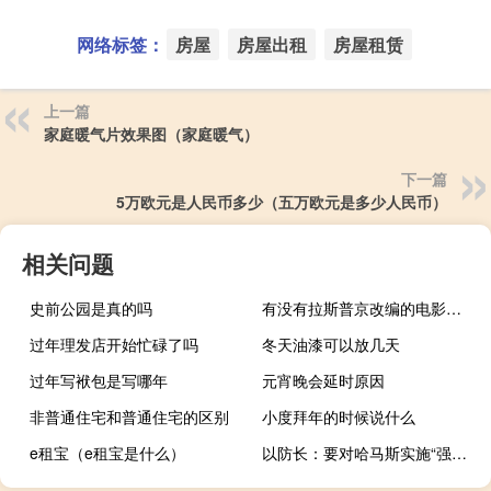
网络标签：
房屋
房屋出租
房屋租赁
上一篇
家庭暖气片效果图（家庭暖气）
下一篇
5万欧元是人民币多少（五万欧元是多少人民币）
相关问题
史前公园是真的吗
有没有拉斯普京改编的电影（拉斯普京电影）
过年理发店开始忙碌了吗
冬天油漆可以放几天
过年写袱包是写哪年
元宵晚会延时原因
非普通住宅和普通住宅的区别
小度拜年的时候说什么
e租宝（e租宝是什么）
以防长：要对哈马斯实施“强有力报复”以军预备役军人人数达36万