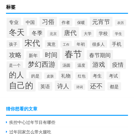
标签
习俗
元宵节
专业
中国
作者
保暖
农历
冬天
唐代
冬季
学校
大学
北京
学生
宋代
手机
孩子
寓意
年初
很多人
工作
春节
攻略
时间
春节期间
新年
梦幻西游
游戏
疫情
是一个
汤圆
温度
的人
礼物
考生
考试
的是
红包
皮肤
自己的
还不
诗人
英语
都是
诗词
猜你想看的文章
疾控中心过年节目有哪些
过年回家怎么带火腿吃