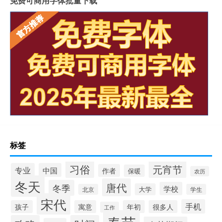
免费可商用字体批量下载
标签
习俗
元宵节
专业
中国
作者
保暖
农历
冬天
唐代
冬季
学校
大学
北京
学生
宋代
手机
孩子
寓意
年初
很多人
工作
春节