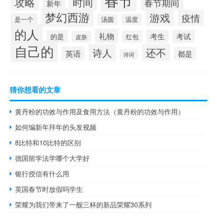
攻略
时间
春节期间
新年
梦幻西游
游戏
疫情
是一个
汤圆
温度
的人
礼物
考生
考试
的是
红包
皮肤
自己的
还不
诗人
英语
都是
诗词
猜你想看的文章
黄丹粉的功效与作用及食用方法（黄丹粉的功效与作用）
如何编新年拜年的头发视频
8比特和10比特的区别
德国留学法学哪个大学好
银行授信有什么用
英国春节时放假吗学生
荣耀为我们带来了一舰三杯的新品荣耀30系列