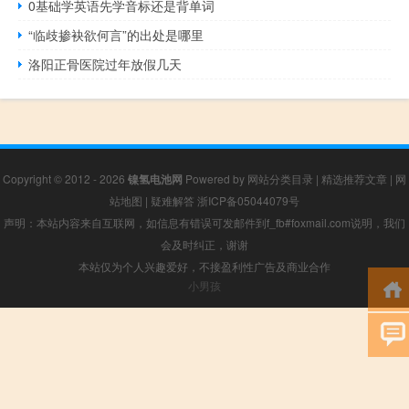
0基础学英语先学音标还是背单词
“临歧掺袂欲何言”的出处是哪里
洛阳正骨医院过年放假几天
Copyright © 2012 - 2026
镍氢电池网
Powered by
网站分类目录
|
精选推荐文章
|
网
站地图
|
疑难解答
浙ICP备05044079号
声明：本站内容来自互联网，如信息有错误可发邮件到f_fb#foxmail.com说明，我们
会及时纠正，谢谢
本站仅为个人兴趣爱好，不接盈利性广告及商业合作
小男孩