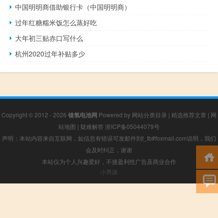
中国明明商借助银行卡（中国明明商）
过年红糖糯米饭怎么蒸好吃
大年初三贴赤口写什么
杭州2020过年补贴多少
Copyright © 2012 - 2026
镍氢电池网
Powered by
网站分类目录
|
精选推荐文章
|
网
站地图
|
疑难解答
浙ICP备05044079号
声明：本站内容来自互联网，如信息有错误可发邮件到f_fb#foxmail.com说明，我们
会及时纠正，谢谢
本站仅为个人兴趣爱好，不接盈利性广告及商业合作
小男孩