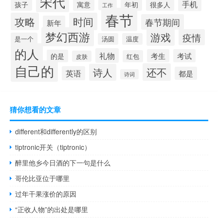
宋代
手机
孩子
寓意
年初
很多人
工作
春节
攻略
时间
春节期间
新年
梦幻西游
游戏
疫情
是一个
汤圆
温度
的人
礼物
考生
考试
的是
红包
皮肤
自己的
还不
诗人
英语
都是
诗词
猜你想看的文章
different和differently的区别
tiptronic开关（tiptronic）
醉里他乡今日酒的下一句是什么
哥伦比亚位于哪里
过年干果涨价的原因
“正收人物”的出处是哪里