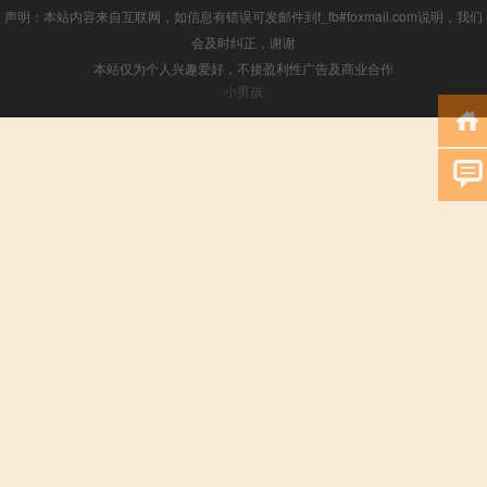
声明：本站内容来自互联网，如信息有错误可发邮件到f_fb#foxmail.com说明，我们
会及时纠正，谢谢
本站仅为个人兴趣爱好，不接盈利性广告及商业合作
小男孩