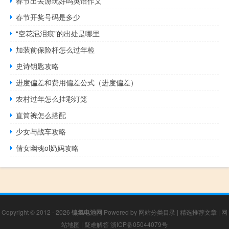
春节出去游玩好吗英语作文
春节开奖号码是多少
“空花浥泪痕”的出处是哪里
加装前保险杆怎么过年检
史诗钥匙攻略
进度偏差和费用偏差公式（进度偏差）
农村过年怎么挂彩灯笼
直筒裤怎么搭配
少女与战车攻略
倩女幽魂ol奶妈攻略
Copyright © 2012 - 2026
镍氢电池网
Powered by
网站分类目录
|
精选推荐文章
|
网
站地图
|
疑难解答
浙ICP备05044079号