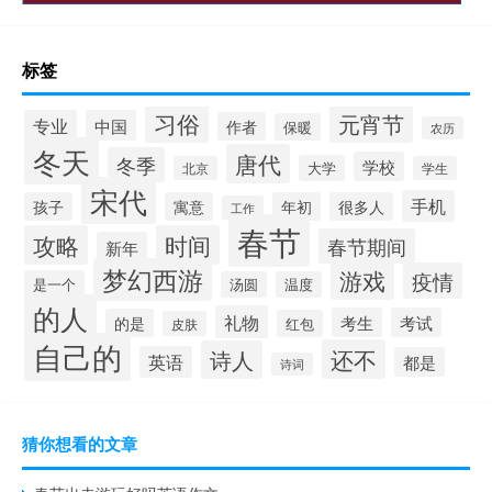
标签
习俗
元宵节
专业
中国
作者
保暖
农历
冬天
唐代
冬季
学校
大学
北京
学生
宋代
手机
孩子
寓意
年初
很多人
工作
春节
攻略
时间
春节期间
新年
梦幻西游
游戏
疫情
是一个
汤圆
温度
的人
礼物
考生
考试
的是
红包
皮肤
自己的
还不
诗人
英语
都是
诗词
猜你想看的文章