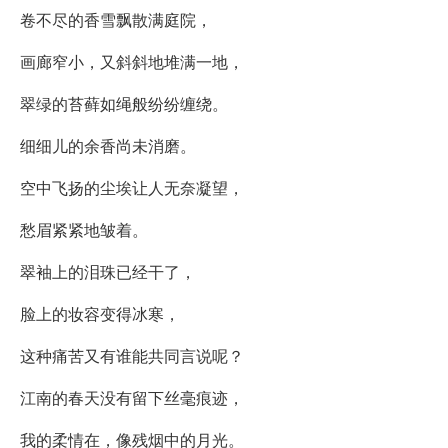
卷不尽的香雪飘散满庭院，
画廊窄小，又斜斜地堆满一地，
翠绿的苔藓如绳般纷纷缠绕。
细细儿的余香尚未消磨。
空中飞扬的尘埃让人无奈凝望，
愁眉紧紧地皱着。
翠袖上的泪珠已经干了，
脸上的妆容变得冰寒，
这种痛苦又有谁能共同言说呢？
江南的春天没有留下丝毫痕迹，
我的柔情在，像残烟中的月光。