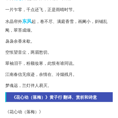
一片乍零，千点还飞，正是雨晴时节。
东风
水晶帘外
起，卷不尽、满庭香雪，画阑小，斜铺乱
飐，翠苔成缬。
袅袅余香未歇。
空怅望音尘，两眉愁切。
翠袖泪干，粉额妆寒，此恨有谁同说。
江南春信无痕迹，余情在、冷烟残月。
梦魂远，兰灯伴人易灭。
《花心动（落梅）》黄子行 翻译、赏析和诗意
《花心动（落梅）》