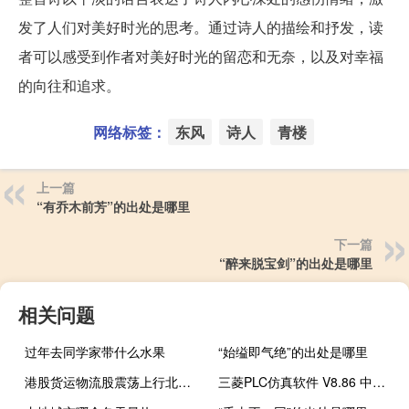
发了人们对美好时光的思考。通过诗人的描绘和抒发，读
者可以感受到作者对美好时光的留恋和无奈，以及对幸福
的向往和追求。
网络标签：
东风
诗人
青楼
上一篇
“有乔木前芳”的出处是哪里
下一篇
“醉来脱宝剑”的出处是哪里
相关问题
过年去同学家带什么水果
“始缢即气绝”的出处是哪里
港股货运物流股震荡上行北京建设(00925.HK)涨近5%中通快递(02057.HK)涨超2%嘉里物流(00636.HK)等跟涨
三菱PLC仿真软件 V8.86 中文免费版（三菱PLC仿真软件 V8.86 中文免费版功能简介）