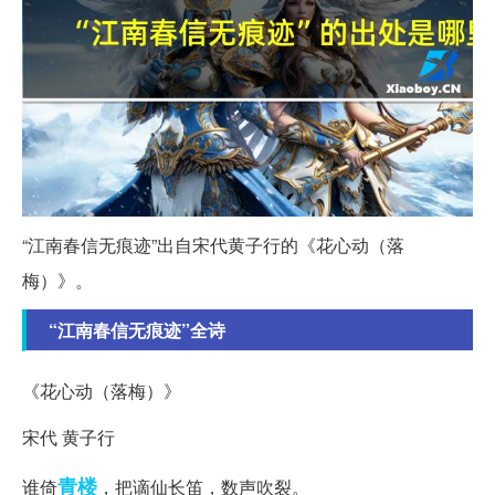
“江南春信无痕迹”出自宋代黄子行的《花心动（落
梅）》。
“江南春信无痕迹”全诗
《花心动（落梅）》
宋代 黄子行
青楼
谁倚
，把谪仙长笛，数声吹裂。