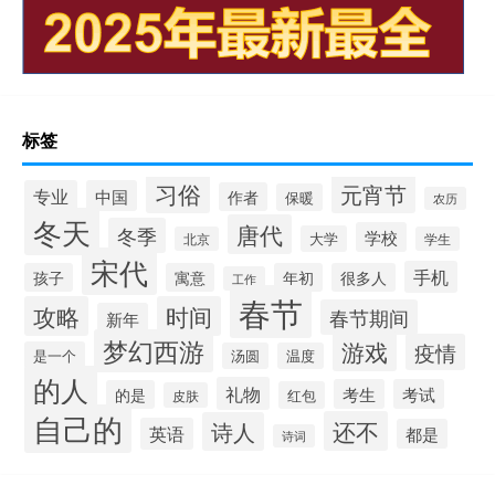
标签
习俗
元宵节
专业
中国
作者
保暖
农历
冬天
唐代
冬季
学校
大学
北京
学生
宋代
手机
孩子
寓意
年初
很多人
工作
春节
攻略
时间
春节期间
新年
梦幻西游
游戏
疫情
是一个
汤圆
温度
的人
礼物
考生
考试
的是
红包
皮肤
自己的
还不
诗人
英语
都是
诗词