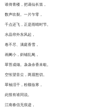
谁倚青楼，把谪仙长笛，
数声吹裂。一片乍零，
千点还飞，正是雨晴时节。
水晶帘外东风起，
卷不尽、满庭香雪，
画阑小，斜铺乱飐，
翠苔成缬。袅袅余香未歇。
空怅望音尘，两眉愁切。
翠袖泪干，粉额妆寒，
此恨有谁同说。
江南春信无痕迹，