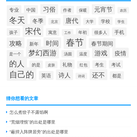
习俗
元宵节
专业
中国
作者
保暖
农历
冬天
唐代
冬季
学校
大学
北京
学生
宋代
手机
孩子
寓意
年初
很多人
工作
春节
攻略
时间
春节期间
新年
梦幻西游
游戏
疫情
是一个
汤圆
温度
的人
礼物
考生
考试
的是
红包
皮肤
自己的
还不
诗人
英语
都是
诗词
猜你想看的文章
怎么煮饺子不露馅啊
“荒烟埋恨”的出处是哪里
“蔽捍入阵牌居旁”的出处是哪里