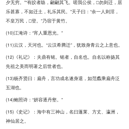
夕无穷。”“有皎者鴼，翩翩其飞。嗟我公侯，□勿则迁，居
乐甚寡，不如迁土，礼乐其民。”天子曰：“余一人则淫，
不皇万民，□登。”乃宿于黄竹。
(10)江淹诗：“宵人重恩光。”
(11)云汉，天河也。“云汉希腾迁”，犹致身青云之上意也。
(12)《礼记》：夫鼎有铭。铭者，自名也。自名以称扬其
先祖之美而明著之后世者也。
(13)杨齐贤曰：扁舟，言功成名遂身退，如范蠡乘扁舟泛
五湖也。
(14)鲍照诗：“妍容逐丹壑。”
(15)《史记》：海中有三神山，名曰蓬莱、方丈、瀛洲，
神仙居之。