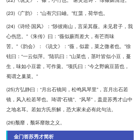
(23)《广韵》：“山有穴曰岫。”红蕖，荷华也。
(24)《诗经·国风》：“陟彼南山，言采其薇。未见君子，我
心伤悲。”《朱传》曰：“薇似蕨而差大，有芒而味
苦。”《韵会》：《说文》：“薇，似藿，菜之微者也。”徐
铉曰：“一云似萍。”陆玑曰：“山菜也，茎叶皆似小豆，蔓
生，味如小豆藿，可作羹。”项氏曰：“今之野豌豆苗也，
蜀谓之巢菜。”
(25)方弘静曰：“月出石镜间，松鸣风琴里”，言月出石若
镜，风入松若琴也。琦谓“石镜”、“风琴”，盖是苏秀才山中
之地名耳。若如方氏所解，恐大家未必有此句法。
(26)颓靡，颓坏靡散之义。
金门答苏秀才简析