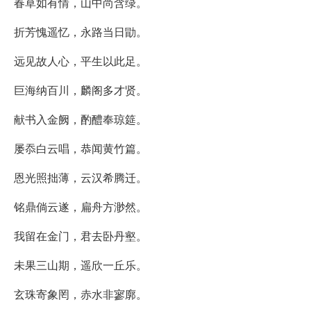
春草如有情，山中尚含绿。
折芳愧遥忆，永路当日勖。
远见故人心，平生以此足。
巨海纳百川，麟阁多才贤。
献书入金阙，酌醴奉琼筵。
屡忝白云唱，恭闻黄竹篇。
恩光照拙薄，云汉希腾迁。
铭鼎倘云遂，扁舟方渺然。
我留在金门，君去卧丹壑。
未果三山期，遥欣一丘乐。
玄珠寄象罔，赤水非寥廓。