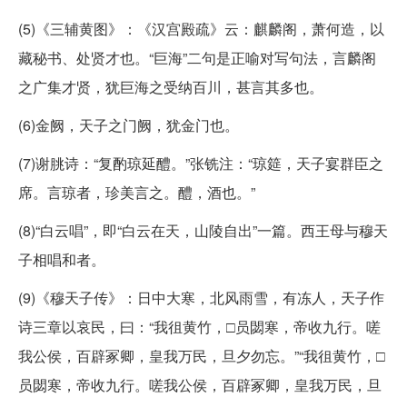
(5)《三辅黄图》：《汉宫殿疏》云：麒麟阁，萧何造，以
藏秘书、处贤才也。“巨海”二句是正喻对写句法，言麟阁
之广集才贤，犹巨海之受纳百川，甚言其多也。
(6)金阙，天子之门阙，犹金门也。
(7)谢朓诗：“复酌琼延醴。”张铣注：“琼筵，天子宴群臣之
席。言琼者，珍美言之。醴，酒也。”
(8)“白云唱”，即“白云在天，山陵自出”一篇。西王母与穆天
子相唱和者。
(9)《穆天子传》：日中大寒，北风雨雪，有冻人，天子作
诗三章以哀民，曰：“我徂黄竹，□员閟寒，帝收九行。嗟
我公侯，百辟冢卿，皇我万民，旦夕勿忘。”“我徂黄竹，□
员閟寒，帝收九行。嗟我公侯，百辟冢卿，皇我万民，旦