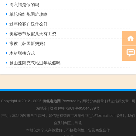
周六福是假的吗
单轮粉红炮困难攻略
过年给客户送什么好
美容春节放假几天有工资
家教（韩国新妈妈）
木材联接方式
昆山蓬朗充气站过年放假吗
Copyright © 2012 - 2026
镍氢电池网
Powered by
网站分类目录
|
精选推荐文章
|
网
站地图
|
疑难解答
浙ICP备05044079号
声明：本站内容来自互联网，如信息有错误可发邮件到f_fb#foxmail.com说明，我们
会及时纠正，谢谢
本站仅为个人兴趣爱好，不接盈利性广告及商业合作