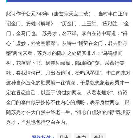
此诗作于公元743年（唐玄宗天宝二载）。当时李白正待
诏金门。扬雄《解嘲》：“历金门，上玉堂。”应劭注：“金
门，金马门也。”苏秀才，名不详。李白在诗中写道：“得
心自虚妙，外物空颓靡”。从诗中“我留在金门，君去卧丹
壑”两句来看，苏秀才的隐居之处确实非凡：“鸟鸣檐间
树，花落窗下书。缘溪见绿篠，隔岫窥红蕖。采薇行笑
歌，眷我情何已。月出石镜间，松鸣风琴里”。李白向来对
这种自然造化的胜景就一往情深，于是就想象着苏秀才一
定在眷恋自己，以至于“身世如两忘，从君老烟水”。待诏
金门的李白似乎按捺不住内心的期盼，表示身世两忘，跟
随苏秀才在大自然中终老一生。“得心自虚妙”的“得”既指苏
秀才，当然也包括李白在内。
网络标签：
月出
李白
金门