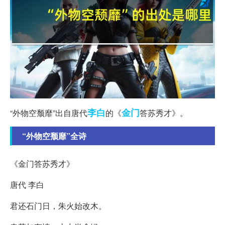
李白
金门
“外物空颓靡”出自唐代
的《
答苏秀才》。
“外物空颓靡”全诗
《金门答苏秀才》
唐代 李白
君还石门日，朱火始改木。