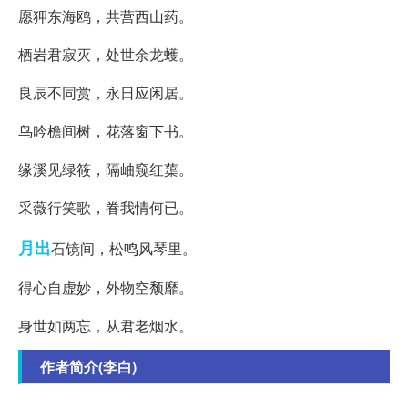
愿狎东海鸥，共营西山药。
栖岩君寂灭，处世余龙蠖。
良辰不同赏，永日应闲居。
鸟吟檐间树，花落窗下书。
缘溪见绿筱，隔岫窥红蕖。
采薇行笑歌，眷我情何已。
月出
石镜间，松鸣风琴里。
得心自虚妙，外物空颓靡。
身世如两忘，从君老烟水。
作者简介(李白)