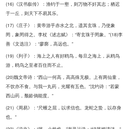
(16)《汉书叙传》：渔钓于一壑，则万物不奸其志；栖迟
于一丘，则天下不易其乐。
(17)《庄子》：黄帝游乎赤水之北，遗其玄珠，乃使象
罔，象罔得之。李杖《述志赋》：“寄玄珠于罔象。”(18)李
善《文选注》：“廖廓，高远也。”
(19)《列子》：海上之人有好鸥鸟，每旦之海上，从鸥鸟
游，鸥鸟之至者百住而不止。
(20)魏文帝诗：“西山一何高，高高殊无极。上有两仙童，
不饮亦不食。与我一丸药，光耀有五色。”沈约诗：“若蒙
西山药，颓龄倘能度。”
(21)《周易》：“尺蠖之屈，以求信也。龙蛇之蛰，以存身
也。”
(22)《说文》：“篠，小竹也。”谢灵运诗：“绿篠媚清涟。”