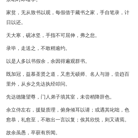
家贫，无从致书以观，每假借于藏书之家，手自笔录，计
日以还。
天大寒，砚冰坚，手指不可屈伸，弗之怠。
录毕，走送之，不敢稍逾约。
以是人多以书假余，余因得遍观群书。
既加冠，益慕圣贤之道，又患无硕师、名人与游，尝趋百
里外，从乡之先达执经叩问。
先达德隆望尊，门人弟子填其室，未尝稍降辞色。
余立侍左右，援疑质理，俯身倾耳以请；或遇其叱咄，色
愈恭，礼愈至，不敢出一言以复；俟其欣悦，则又请焉。
故余虽愚，卒获有所闻。