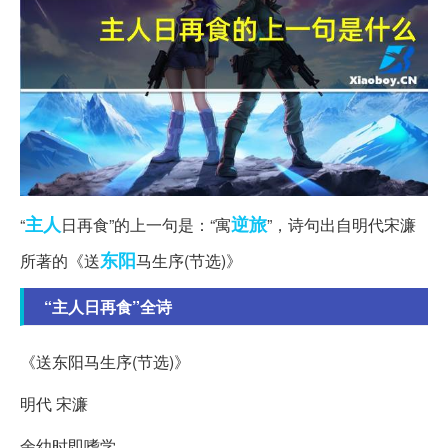
主人
逆旅
“
日再食”的上一句是：“寓
”，诗句出自明代宋濂
东阳
所著的《送
马生序(节选)》
“主人日再食”全诗
《送东阳马生序(节选)》
明代 宋濂
余幼时即嗜学。