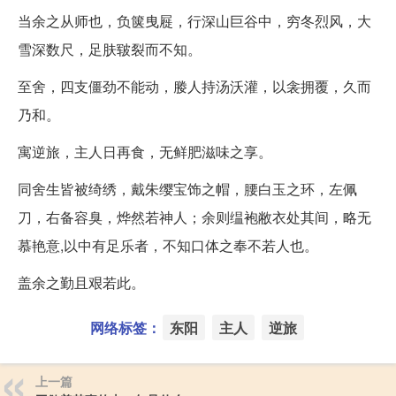
当余之从师也，负箧曳屣，行深山巨谷中，穷冬烈风，大
雪深数尺，足肤皲裂而不知。
至舍，四支僵劲不能动，媵人持汤沃灌，以衾拥覆，久而
乃和。
寓逆旅，主人日再食，无鲜肥滋味之享。
同舍生皆被绮绣，戴朱缨宝饰之帽，腰白玉之环，左佩
刀，右备容臭，烨然若神人；余则缊袍敝衣处其间，略无
慕艳意,以中有足乐者，不知口体之奉不若人也。
盖余之勤且艰若此。
网络标签：
东阳
主人
逆旅
上一篇