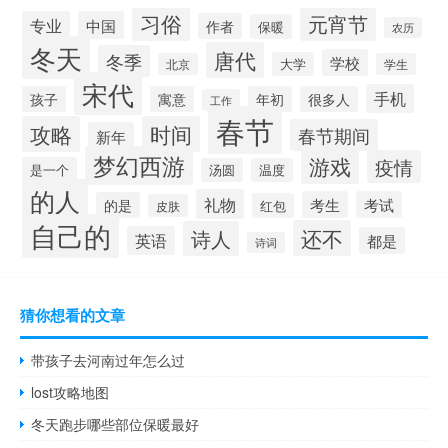
习俗
元宵节
专业
中国
作者
保暖
农历
冬天
唐代
冬季
学校
大学
北京
学生
宋代
手机
孩子
寓意
年初
很多人
工作
春节
攻略
时间
春节期间
新年
梦幻西游
游戏
疫情
是一个
汤圆
温度
的人
礼物
考生
考试
的是
红包
皮肤
自己的
还不
诗人
英语
都是
诗词
猜你想看的文章
带孩子去河南过年怎么过
lost攻略地图
冬天跑步哪些部位保暖最好