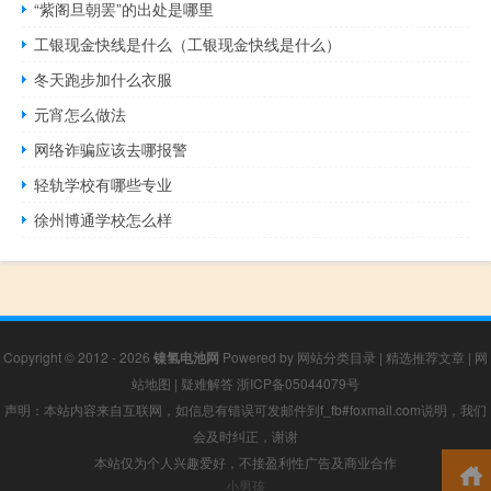
“紫阁旦朝罢”的出处是哪里
工银现金快线是什么（工银现金快线是什么）
冬天跑步加什么衣服
元宵怎么做法
网络诈骗应该去哪报警
轻轨学校有哪些专业
徐州博通学校怎么样
Copyright © 2012 - 2026
镍氢电池网
Powered by
网站分类目录
|
精选推荐文章
|
网
站地图
|
疑难解答
浙ICP备05044079号
声明：本站内容来自互联网，如信息有错误可发邮件到f_fb#foxmail.com说明，我们
会及时纠正，谢谢
本站仅为个人兴趣爱好，不接盈利性广告及商业合作
小男孩