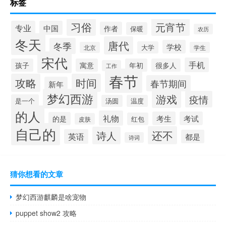
标签
习俗
元宵节
专业
中国
作者
保暖
农历
冬天
唐代
冬季
学校
大学
北京
学生
宋代
手机
孩子
寓意
年初
很多人
工作
春节
攻略
时间
春节期间
新年
梦幻西游
游戏
疫情
是一个
汤圆
温度
的人
礼物
考生
考试
的是
红包
皮肤
自己的
还不
诗人
英语
都是
诗词
猜你想看的文章
梦幻西游麒麟是啥宠物
puppet show2 攻略