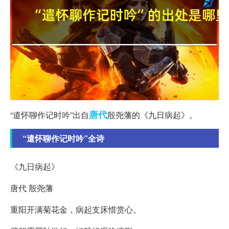
唐代
“遣怀聊作记时吟”出自
殷尧藩的《九日病起》。
“遣怀聊作记时吟”全诗
《九日病起》
唐代 殷尧藩
重阳开满菊花金，病起支床惜赏心。