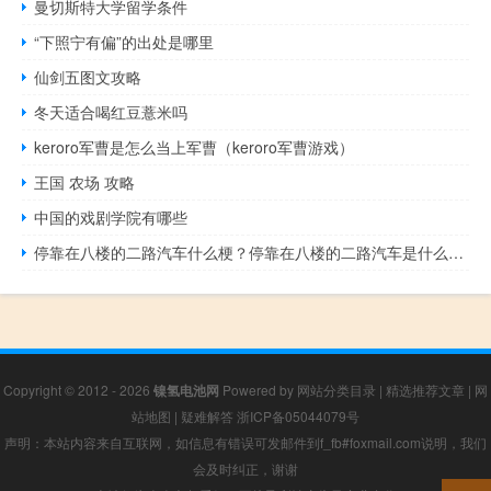
曼切斯特大学留学条件
“下照宁有偏”的出处是哪里
仙剑五图文攻略
冬天适合喝红豆薏米吗
keroro军曹是怎么当上军曹（keroro军曹游戏）
王国 农场 攻略
中国的戏剧学院有哪些
停靠在八楼的二路汽车什么梗？停靠在八楼的二路汽车是什么意思什么梗
Copyright © 2012 - 2026
镍氢电池网
Powered by
网站分类目录
|
精选推荐文章
|
网
站地图
|
疑难解答
浙ICP备05044079号
声明：本站内容来自互联网，如信息有错误可发邮件到f_fb#foxmail.com说明，我们
会及时纠正，谢谢