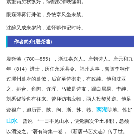
紫蟹霜肥秋纵好，绿醅蚁滑晚慵斟。
眼窥薄雾行殊倦，身怯寒风坐未禁。
沈醉又成来岁约，遣怀聊作记时吟。
作者简介(殷尧藩)
殷尧藩（780—855），浙江嘉兴人。唐朝诗人。唐元和九
年（814）进士，历任永乐县令、福州从事，曾随李翱作
过潭州幕府的幕僚，后官至侍御史，有政绩。他和沈亚
之、姚合、雍陶、许浑、马戴是诗友，跟白居易、李绅、
刘禹锡等也有往来。曾拜访韦应物，两人投契莫逆。他足
两湖
迹很广，遍历晋、陕、闽、浙、苏、赣、
等地。性好
山水
，曾说：“一日不见山水，便觉胸次尘土堆积，急须
以酒浇之。”著有诗集一卷，《新唐书艺文志》传于世。