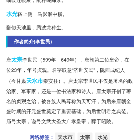
水光
鞍上侧，马影溜中横。
翻似天池里，腾波龙种生。
作者简介(李世民)
太宗
唐
李世民（599年－649年），唐朝第二位皇帝，在
位23年，年号贞观。名字取意“济世安民”，陇西成纪人
天水市
（今甘肃
秦安县）。唐太宗李世民不仅是著名的政
治家、军事家，还是一位书法家和诗人。唐太宗开创了著
名的贞观之治，被各族人民尊称为天可汗，为后来唐朝全
盛时期的开元盛世奠定了重要基础，为后世明君之典范。
庙号太宗，谥号文武大圣大广孝皇帝，葬于昭陵。
网络标签：
天水市
太宗
水光