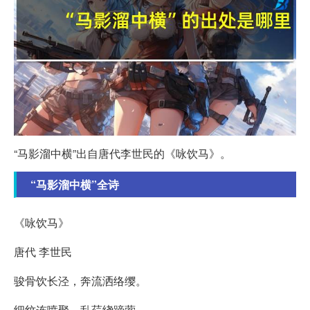
“马影溜中横”出自唐代李世民的《咏饮马》。
“马影溜中横”全诗
《咏饮马》
唐代 李世民
骏骨饮长泾，奔流洒络缨。
细纹连喷聚，乱荇绕蹄萦。