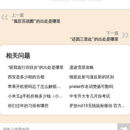
上一篇
“孤臣百战酣”的出处是哪里
下一篇
“还因三里处”的出处是哪里
相关问题
“嗟我兹行亦跬步”的出处是哪里
遗迹雪原攻略
西安是多少朝的古都
镜面反射与漫反射的区别
苹果开机密码忘了怎么解锁手机（苹果开机密码忘了怎么解锁）
praise作名词赞扬可数吗
小米五g手机价格多少钱（小米五）
中专升大专几月份考试
你们过年的习俗有哪些
罗技m215无线鼠标驱动 官方版（罗技m215无线鼠标驱动 官方版功能简介）
☚