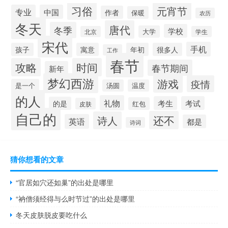
习俗
元宵节
专业
中国
作者
保暖
农历
冬天
唐代
冬季
学校
大学
北京
学生
宋代
手机
孩子
寓意
年初
很多人
工作
春节
攻略
时间
春节期间
新年
梦幻西游
游戏
疫情
是一个
汤圆
温度
的人
礼物
考生
考试
的是
红包
皮肤
自己的
还不
诗人
英语
都是
诗词
猜你想看的文章
“官居如穴还如巢”的出处是哪里
“衲僧须经得与么时节过”的出处是哪里
冬天皮肤脱皮要吃什么