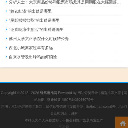
分析人士：大宗商品价格和股票市场尤其是周期股在大幅回落后预计已形成阶段底部
“舞衣红浅”的出处是哪里
“星影摇摇欲坠”的出处是哪里
“还喜晚凉生意活”的出处是哪里
苏州大学文正学院什么时候转公办
西北小城离家过年有多远
自来水管发出蜂鸣如何消除
Copyright © 2012 - 2026
镍氢电池网
Powered by
网站分类目录
|
精选推荐文章
|
网
站地图
|
疑难解答
浙ICP备05044079号
声明：本站内容来自互联网，如信息有错误可发邮件到f_fb#foxmail.com说明，我们
会及时纠正，谢谢
本站仅为个人兴趣爱好，不接盈利性广告及商业合作
小男孩