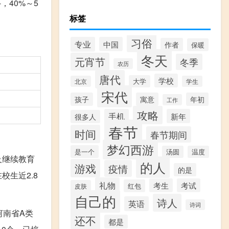
-，40%～5
标签
习俗
专业
中国
作者
保暖
冬天
元宵节
冬季
农历
唐代
学校
大学
北京
学生
宋代
孩子
寓意
年初
工作
攻略
手机
新年
很多人
春节
时间
春节期间
梦幻西游
是一个
汤圆
温度
及继续教育
的人
游戏
疫情
的是
校生近2.8
礼物
考生
考试
红包
皮肤
自己的
诗人
英语
诗词
河南省A类
还不
都是