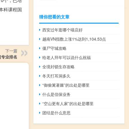
10个，已培
流本科课程国
猜你想看的文章
西安过年逛哪个喵店好
越南VN指数上涨1%达到1,104.53点
僵尸守城攻略
下一篇
门专业排名
给老人拜年可以说什么祝福
全境封锁生存攻略
冬天打耳洞多久
“御偷篱著棘”的出处是哪里
什么是信保业务
“空山更有人家”的出处是哪里
团结是什么意思