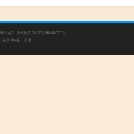
网站地图
|
疑难解答
浙ICP备05044079号
，我们会及时纠正，谢谢