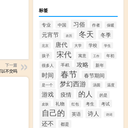
标签
习俗
专业
中国
作者
保暖
冬天
元宵节
冬季
农历
唐代
学校
大学
北京
学生
宋代
孩子
寓意
年初
工作
攻略
手机
新年
下一篇
很多人
春节
可以不交吗
时间
春节期间
梦幻西游
是一个
汤圆
温度
的人
游戏
疫情
的是
礼物
考生
考试
红包
皮肤
自己的
诗人
英语
诗词
还不
都是