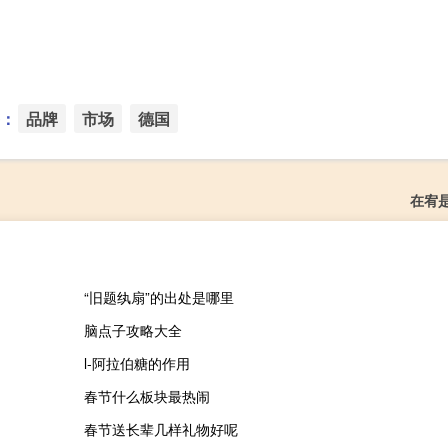
：
品牌
市场
德国
在宥
“旧题纨扇”的出处是哪里
脑点子攻略大全
l-阿拉伯糖的作用
春节什么板块最热闹
春节送长辈几样礼物好呢