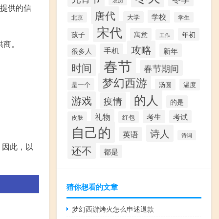
农历
据提供的信
唐代
学校
大学
北京
学生
宋代
孩子
寓意
年初
工作
供商。
攻略
手机
新年
很多人
春节
时间
春节期间
梦幻西游
是一个
汤圆
温度
的人
游戏
疫情
的是
礼物
考生
考试
红包
皮肤
自己的
诗人
英语
诗词
。因此，以
还不
都是
猜你想看的文章
梦幻西游烤火怎么申述退款