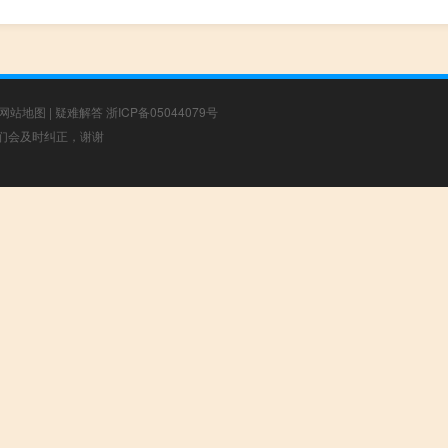
网站地图
|
疑难解答
浙ICP备05044079号
，我们会及时纠正，谢谢