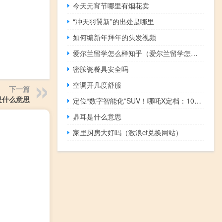
今天元宵节哪里有烟花卖
“冲天羽翼新”的出处是哪里
如何编新年拜年的头发视频
爱尔兰留学怎么样知乎（爱尔兰留学怎么样）
密胺瓷餐具安全吗
空调开几度舒服
下一篇
是什么意思
定位“数字智能化”SUV！哪吒X定档：10月18日正式上市
鼎耳是什么意思
家里厨房大好吗（激浪cf兑换网站）