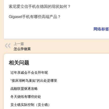
索尼爱立信手机在德国的现状如何？
Gigaset手机有哪些高端产品？
网络标签
上一篇
怎么学做菜
相关问题
过年亲戚会不会去拜年呢
“接床湖树鸟巢如”的出处是哪里
战舰联盟驱逐攻略
冬天烧纸有哪些好处
贡士礁实际控制（贡士礁）