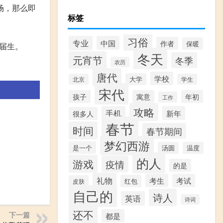
场，那么即
标签
习俗
专业
中国
作者
保暖
届生。
冬天
元宵节
冬季
农历
唐代
学校
大学
北京
学生
宋代
孩子
寓意
年初
工作
攻略
手机
新年
很多人
春节
时间
春节期间
梦幻西游
是一个
汤圆
温度
的人
游戏
疫情
的是
礼物
考生
考试
红包
皮肤
自己的
诗人
英语
诗词
还不
下一篇
都是