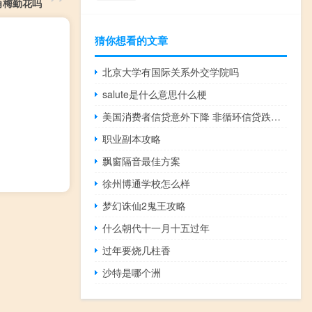
角梅勤花吗
猜你想看的文章
北京大学有国际关系外交学院吗
salute是什么意思什么梗
美国消费者信贷意外下降 非循环信贷跌幅创纪录
职业副本攻略
飘窗隔音最佳方案
徐州博通学校怎么样
梦幻诛仙2鬼王攻略
什么朝代十一月十五过年
过年要烧几柱香
沙特是哪个洲