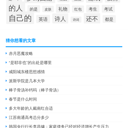
的人
礼物
考生
考试
的是
红包
皮肤
自己的
还不
诗人
英语
都是
诗词
猜你想看的文章
赤月恶魔攻略
“是耶非也”的出处是哪里
咸阳城东楼思想感情
派斯学院是几本大学
棒子骨汤补钙吗（棒子骨汤）
春节是什么时间
多大年龄的人戴南红合适
江苏南通高考总分多少
韩国央行行长李昌镛：家庭债务已经对经济增长产生压力