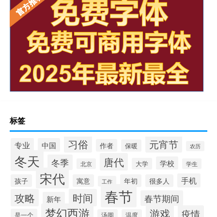
标签
习俗
元宵节
专业
中国
作者
保暖
农历
冬天
唐代
冬季
学校
大学
北京
学生
宋代
手机
孩子
寓意
年初
很多人
工作
春节
攻略
时间
春节期间
新年
梦幻西游
游戏
疫情
是一个
汤圆
温度