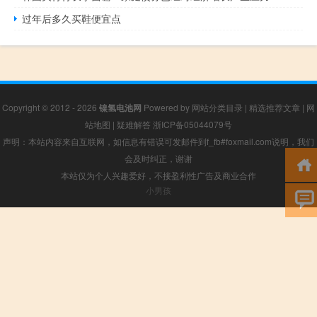
过年后多久买鞋便宜点
Copyright © 2012 - 2026
镍氢电池网
Powered by
网站分类目录
|
精选推荐文章
|
网
站地图
|
疑难解答
浙ICP备05044079号
声明：本站内容来自互联网，如信息有错误可发邮件到f_fb#foxmail.com说明，我们
会及时纠正，谢谢
本站仅为个人兴趣爱好，不接盈利性广告及商业合作
小男孩