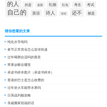
的人
礼物
考生
考试
的是
红包
皮肤
自己的
还不
诗人
英语
都是
诗词
猜你想看的文章
纯化水导电吗
春节正常营业怎么宣传快递
过年喝粥合适吗的寓意
苹果诊断在哪里
承诺书样本图片（承诺书样本）
香港的巴士是怎么收费的
过年坐火车能带水果吗
日系战列舰攻略
亲戚搬家祝福的话