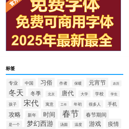
标签
习俗
元宵节
专业
中国
作者
保暖
农历
冬天
唐代
冬季
学校
大学
北京
学生
宋代
手机
孩子
寓意
年初
很多人
工作
春节
攻略
时间
春节期间
新年
梦幻西游
游戏
疫情
是一个
汤圆
温度