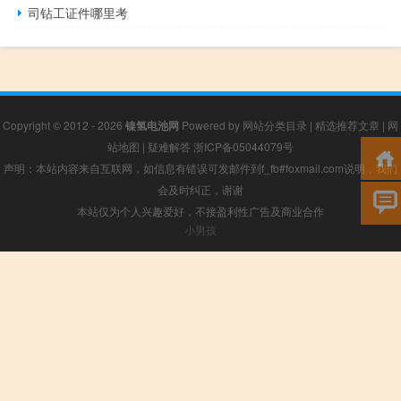
司钻工证件哪里考
Copyright © 2012 - 2026
镍氢电池网
Powered by
网站分类目录
|
精选推荐文章
|
网
站地图
|
疑难解答
浙ICP备05044079号
声明：本站内容来自互联网，如信息有错误可发邮件到f_fb#foxmail.com说明，我们
会及时纠正，谢谢
本站仅为个人兴趣爱好，不接盈利性广告及商业合作
小男孩