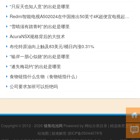
“只应天也知人意”的出处是哪里
Redmi智能电视A502024在中国推出50英寸4K超便宜电视起价1349元
“雪晴须有踏青时”的出处是哪里
AcuraNSX规格背后的大技术
布伦特原油向上触及83美元/桶日内涨0.31%
“输岸一朋心似烧”的出处是哪里
“遂失梅花约”的出处是哪里
食物链指什么生物（食物链指什么）
公司要求加班可以拒绝吗
Copyright © 2012 - 2026
镍氢电池网
Powered by
网站分类目录
|
精选推荐文章
|
网
站地图
|
疑难解答
浙ICP备05044079号