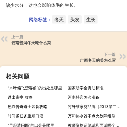
缺少水分，这也会影响体毛的生长。
网络标签：
冬天
头发
生长
上一篇
云南普洱冬天吃什么菜
下一篇
广西冬天的美怎么写
相关问题
“木叶偏飞楚客前”的出处是哪里
国家助学金资助标准
逃出密室 攻略
河南特岗怎么准备
热血传奇道士装备攻略
竹纤维家纺品牌（2013第二届竹纤维生态家纺展简介）
时间紧任务重顺口溜
万和热水器不点火故障维修 西安万和热水器维修
“早起遣问郎”的出处是哪里
教师资格证笔试和面试哪个难一些