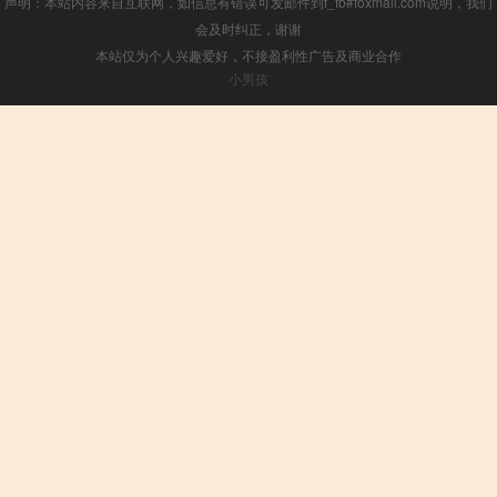
声明：本站内容来自互联网，如信息有错误可发邮件到f_fb#foxmail.com说明，我们
会及时纠正，谢谢
本站仅为个人兴趣爱好，不接盈利性广告及商业合作
小男孩