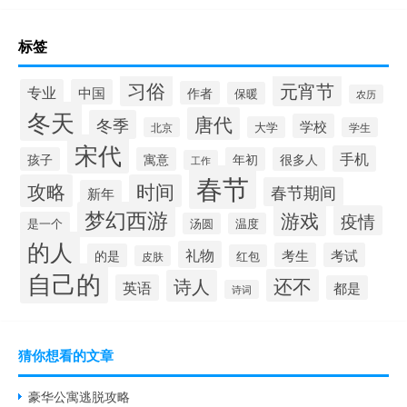
标签
习俗
元宵节
专业
中国
作者
保暖
农历
冬天
唐代
冬季
学校
大学
北京
学生
宋代
手机
孩子
寓意
年初
很多人
工作
春节
攻略
时间
春节期间
新年
梦幻西游
游戏
疫情
是一个
汤圆
温度
的人
礼物
考生
考试
的是
红包
皮肤
自己的
还不
诗人
英语
都是
诗词
猜你想看的文章
豪华公寓逃脱攻略