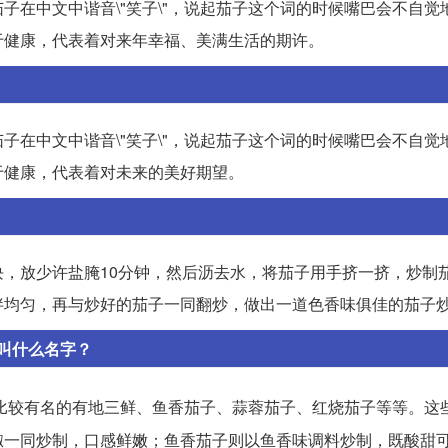
子在中文中谐音\"笑子\"，说起茄子这个词的时候嘴巴会不自觉
于健康，代表着对来年幸福、美满生活的期许。
子在中文中谐音\"笑子\"，说起茄子这个词的时候嘴巴会不自觉
于健康，代表着对未来的美好期望。
，放少许盐腌10分钟，然后沥去水，将茄子用手挤一挤，炒制
拌均匀，再与炒好的茄子一同翻炒，做出一道色香味俱佳的茄子
叫什么名字？
比较有名的有地三鲜、鱼香茄子、蒜蓉茄子、红烧茄子等等。这
椒一同炒制，口感鲜嫩；鱼香茄子则以鱼香味调料炒制，既酸甜