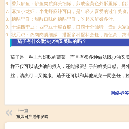
香煎鲈鱼：鲈鱼肉质鲜美细嫩，煎成金黄色外酥里嫩，能
麻辣小龙虾：小龙虾麻辣可口，是年轻人喜爱的过年美食
糖醋里脊：甜酸口味的糖醋里脊，吃起来鲜嫩多汁。
干煸四季豆：四季豆干煸香脆，口感十分独特，受到大家
状元鸡：鸡肉肉质细嫩，搭配多种配料烹饪，颜值高，寓
茄子有什么做法少油又美味的吗？
茄子是一种非常好吃的蔬菜，而且有很多种做法既少油又
样不仅可以减少油的摄入，还能保留茄子的鲜美口感。另
丝，清爽可口又健康。茄子还可以和其他蔬菜一同烹饪，
网络标签
上一篇
东风日产过年发啥