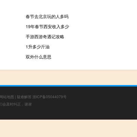
春节去北京玩的人多吗
19年春节西安收入多少
手游西游奇遇记攻略
1升多少斤油
双外什么意思
网站地图
|
疑难解答
浙ICP备05044079号
，我们会及时纠正，谢谢