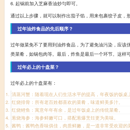
6. 起锅前加入芝麻香油炒匀即可。
通过以上步骤，就可以制作出茄子馅，用来包裹饺子皮，
过年油炸食品的先后顺序？
过年做菜免不了要用到油炸食品，为了避免油污染，应该
类菜肴，如锅包肉等。最后，炸鱼是最后一个环节。这样
过年必上的十盘菜？
过年必上的十盘菜有：
清蒸河蟹：随着现在人们生活水平的提高，年夜饭的饭桌
红烧排骨：所有老百姓都喜欢的菜肴，味道鲜美多汁。
红烧鲤鱼：寓意年年有余，是过年饭桌上的传统菜肴。
葱烧海参：海参鲜嫩可口，搭配葱爆烹饪更为美味。
酱鸭：酱鸭色香味俱佳，肉质鲜嫩，是一道非常受欢迎的