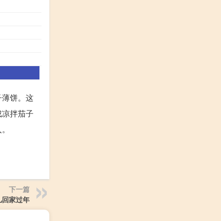
子薄饼。这
成凉拌茄子
入。
下一篇
儿回家过年