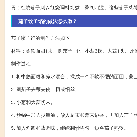
胃；红烧茄子则以红烧调料炖煮，香气四溢。这些茄子菜
茄子饺子馅的做法怎么做？
茄子饺子馅的制作方法如下：
材料：柔软面团1块、圆茄子1个、小葱3棵、大蒜1头、炸酱
制作过程：
1. 将中筋面粉和凉水混合，揉成一个不软不硬的面团，蒙
2. 圆茄子去蒂去皮，切成细丝。
3. 小葱和大蒜切末。
4. 炒锅中加入少量油，放入葱末和蒜末炒香，再加入茄子
5. 加入炸酱和盐调味，继续翻炒均匀，炒至茄子熟软。