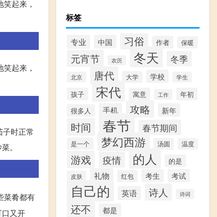
地笑起来，
标签
习俗
专业
中国
作者
保暖
冬天
元宵节
冬季
农历
地笑起来，
唐代
学校
大学
北京
学生
宋代
孩子
寓意
年初
工作
攻略
手机
新年
很多人
春节
时间
春节期间
茄子时正常
梦幻西游
是一个
汤圆
温度
炒菜。
的人
游戏
疫情
的是
礼物
考生
考试
红包
皮肤
自己的
诗人
英语
诗词
些菜肴都有
还不
都是
可口又开