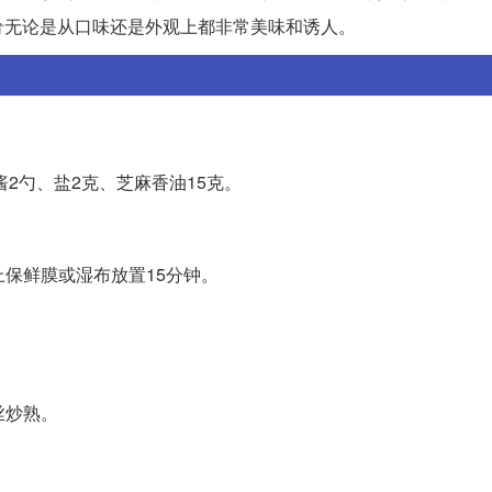
肴无论是从口味还是外观上都非常美味和诱人。
2勺、盐2克、芝麻香油15克。
上保鲜膜或湿布放置15分钟。
丝炒熟。