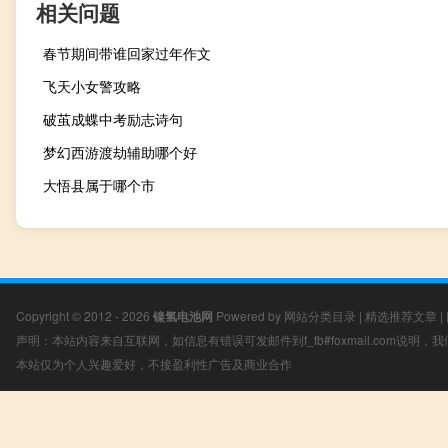
相关问题
春节期间带谁回家过年作文
飞天小女警攻略
破茧成蝶中考励志诗句
梦幻西游渡劫辅助哪个好
大悟县属于哪个市
Copyright © 2012 - 2026
镍氢电池网
Powered by
网站分类目录
|
精选推荐文章
|
声明：本站内容来自互联网，如信息有错误可发邮件到f_fb#foxmail.com说明
本站仅为个人兴趣爱好，不接盈利性广告及商业合作