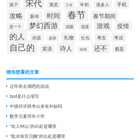
宋代
手机
孩子
寓意
年初
很多人
工作
春节
攻略
时间
春节期间
新年
梦幻西游
游戏
疫情
是一个
汤圆
温度
的人
礼物
考生
考试
的是
红包
皮肤
自己的
还不
诗人
英语
都是
诗词
猜你想看的文章
过年前去酒吧的说说
bpd是什么缩写
中级经济师考出来有补贴吗
数学元素拜年小学
“吹入钟山”的出处是哪里
“取水珠宫贝阙”的出处是哪里