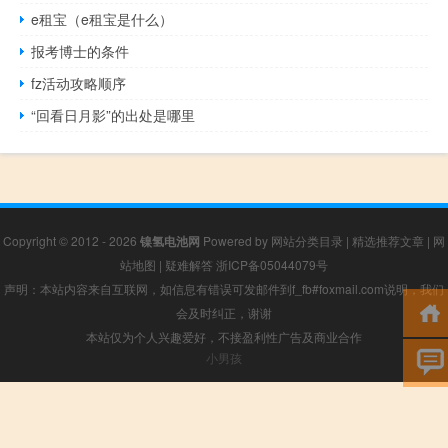
e租宝（e租宝是什么）
报考博士的条件
fz活动攻略顺序
“回看日月影”的出处是哪里
Copyright © 2012 - 2026
镍氢电池网
Powered by
网站分类目录
|
精选推荐文章
|
网
站地图
|
疑难解答
浙ICP备05044079号
声明：本站内容来自互联网，如信息有错误可发邮件到f_fb#foxmail.com说明，我们
会及时纠正，谢谢
本站仅为个人兴趣爱好，不接盈利性广告及商业合作
小男孩