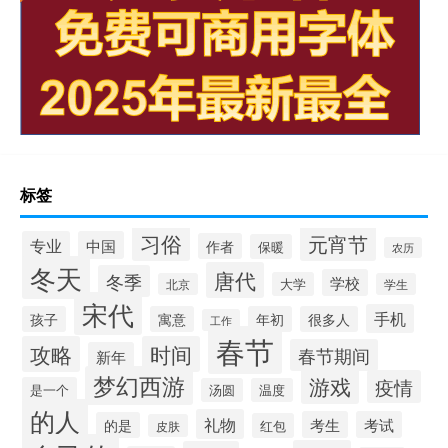
标签
习俗
元宵节
专业
中国
作者
保暖
农历
冬天
唐代
冬季
学校
大学
北京
学生
宋代
手机
孩子
寓意
年初
很多人
工作
春节
攻略
时间
春节期间
新年
梦幻西游
游戏
疫情
是一个
汤圆
温度
的人
礼物
考生
考试
的是
红包
皮肤