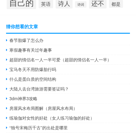
自己的
还不
诗人
英语
都是
诗词
猜你想看的文章
春节胎爆了怎么办
寒假趣事有关过年趣事
超甜的情侣名一人一半可爱（超甜的情侣名一人一半）
宝马冬天不用防爆胎行吗
什么是蛋白质的空间结构
大陆人去台湾旅游需要签证吗？
3dm神界3攻略
房屋风水布局图解（房屋风水布局）
练瑜伽对女性的好处（女人练习瑜伽的好处）
“独号宋梅历千古”的出处是哪里