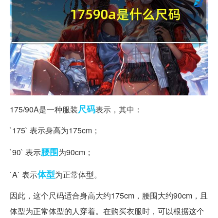
尺码
175/90A是一种服装
表示，其中：
`175` 表示身高为175cm；
腰围
`90` 表示
为90cm；
体型
`A` 表示
为正常体型。
因此，这个尺码适合身高大约175cm，腰围大约90cm，且
体型为正常体型的人穿着。在购买衣服时，可以根据这个