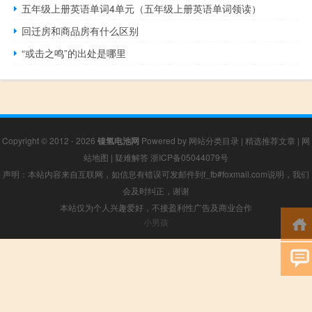
五年级上册英语单词4单元（五年级上册英语单词领读）
回迁房和商品房有什么区别
“或击之鸣”的出处是哪里
Copyright © 2012 - 2026
镍氢电池网
Powered by
网站分类目录
|
精选推荐文章
|
网
站地图
|
疑难解答
浙ICP备05044079号
声明：本站内容来自互联网，如信息有错误可发邮件到f_fb#foxmail.com说明，我们
会及时纠正，谢谢
本站仅为个人兴趣爱好，不接盈利性广告及商业合作
小男孩