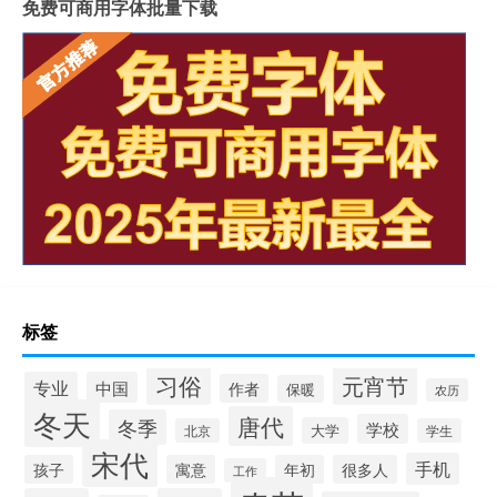
免费可商用字体批量下载
标签
习俗
元宵节
专业
中国
作者
保暖
农历
冬天
唐代
冬季
学校
大学
北京
学生
宋代
手机
孩子
寓意
年初
很多人
工作