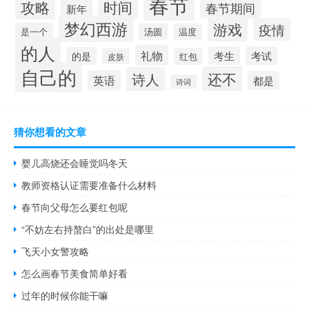
春节
攻略
时间
春节期间
新年
梦幻西游
游戏
疫情
是一个
汤圆
温度
的人
礼物
考生
考试
的是
红包
皮肤
自己的
还不
诗人
英语
都是
诗词
猜你想看的文章
婴儿高烧还会睡觉吗冬天
教师资格认证需要准备什么材料
春节向父母怎么要红包呢
“不妨左右持螯白”的出处是哪里
飞天小女警攻略
怎么画春节美食简单好看
过年的时候你能干嘛