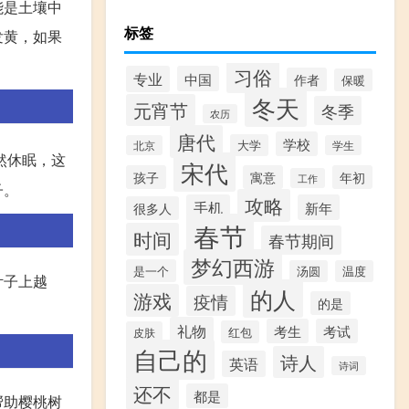
能是土壤中
标签
发黄，如果
习俗
专业
中国
作者
保暖
冬天
元宵节
冬季
农历
唐代
学校
大学
北京
学生
然休眠，这
宋代
孩子
寓意
年初
工作
子。
攻略
手机
新年
很多人
春节
时间
春节期间
梦幻西游
是一个
汤圆
温度
叶子上越
的人
游戏
疫情
的是
礼物
考生
考试
红包
皮肤
自己的
诗人
英语
诗词
还不
都是
帮助樱桃树