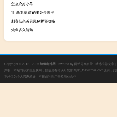
怎么吹好小号
“叶翠本羞眉”的出处是哪里
刺客信条英灵殿剑桥郡攻略
炖鱼多久能熟
Copyright © 2012 - 2026
镍氢电池网
Powered by
网站分类目录
|
精选推荐文章
|
声明：本站内容来自互联网，如信息有错误可发邮件到f_fb#foxmail.com说明
本站仅为个人兴趣爱好，不接盈利性广告及商业合作