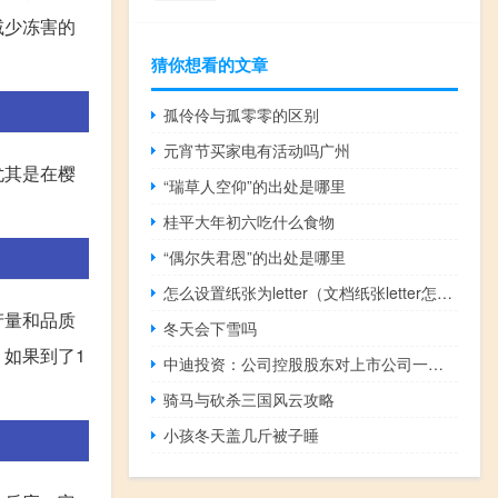
减少冻害的
猜你想看的文章
孤伶伶与孤零零的区别
元宵节买家电有活动吗广州
尤其是在樱
“瑞草人空仰”的出处是哪里
桂平大年初六吃什么食物
“偶尔失君恩”的出处是哪里
怎么设置纸张为letter（文档纸张letter怎么设置）
产量和品质
冬天会下雪吗
如果到了1
中迪投资：公司控股股东对上市公司一直有稳定的资金支持
骑马与砍杀三国风云攻略
小孩冬天盖几斤被子睡