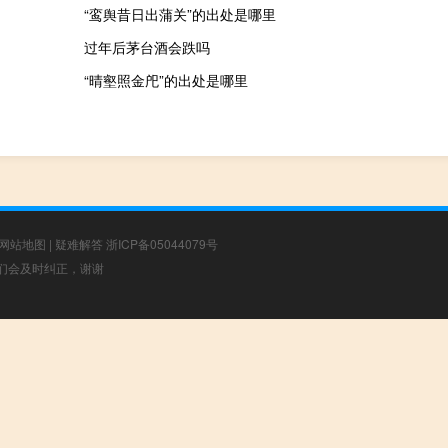
“鸾舆昔日出蒲关”的出处是哪里
过年后茅台酒会跌吗
“晴壑照金戺”的出处是哪里
网站地图
|
疑难解答
浙ICP备05044079号
，我们会及时纠正，谢谢