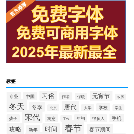
标签
习俗
元宵节
专业
中国
作者
保暖
农历
冬天
唐代
冬季
学校
大学
北京
学生
宋代
手机
孩子
寓意
年初
很多人
工作
春节
攻略
时间
春节期间
新年