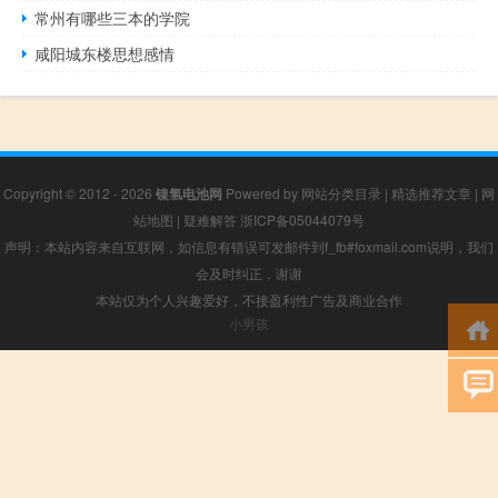
常州有哪些三本的学院
咸阳城东楼思想感情
Copyright © 2012 - 2026
镍氢电池网
Powered by
网站分类目录
|
精选推荐文章
|
网
站地图
|
疑难解答
浙ICP备05044079号
声明：本站内容来自互联网，如信息有错误可发邮件到f_fb#foxmail.com说明，我们
会及时纠正，谢谢
本站仅为个人兴趣爱好，不接盈利性广告及商业合作
小男孩