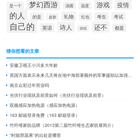
梦幻西游
游戏
疫情
是一个
汤圆
温度
的人
礼物
考生
考试
的是
红包
皮肤
自己的
还不
诗人
英语
都是
诗词
猜你想看的文章
安徽卫视王小川多大年龄
英国方面表示未来几天将在地中海部署额外的军事援助以加强更广泛地区的安全并防止任何试图升级冲突的行动
南京众彩过年营业吗
光伏行业现状及前景如何（光伏行业现状及前景）
双频感应加热电源（感应加热电源）
163 邮箱登录免费（163 邮箱登录）
竹纤维家纺品牌（2013第二届竹纤维生态家纺展简介）
“时能荐蔬果”的出处是哪里