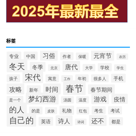
标签
习俗
元宵节
专业
中国
作者
保暖
农历
冬天
唐代
冬季
学校
大学
北京
学生
宋代
手机
孩子
寓意
年初
很多人
工作
春节
攻略
时间
春节期间
新年
梦幻西游
游戏
疫情
是一个
汤圆
温度
的人
礼物
考生
考试
的是
红包
皮肤
自己的
还不
诗人
英语
都是
诗词