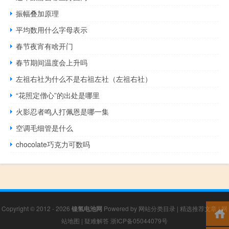
振幅叠加原理
平均数用什么字母表示
春节夜宵有啥开门
春节期间温度会上升吗
左祖右社为什么不是右祖左社（左祖右社）
“花照定僧心”的出处是哪里
火影忍者鸣人打佩恩是哪一集
空调毛细管是什么
chocolate巧克力可数吗
Copyright © 2012 - 2026
镍氢电池网
Powered by
网站分类目录
|
精选推荐文章
|
网
站地图
|
疑难解答
浙ICP备05044079号