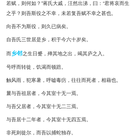
若赋，则何如？”蒋氏大戚，汪然出涕，曰：“君将哀而生
之乎？则吾斯役之不幸，未若复吾赋不幸之甚也。
向吾不为斯役，则久已病矣。
自吾氏三世居是乡，积于今六十岁矣。
乡邻
而
之生日蹙，殚其地之出，竭其庐之入。
号呼而转徙，饥渴而顿踣。
触风雨，犯寒暑，呼嘘毒疠，往往而死者，相藉也。
曩与吾祖居者，今其室十无一焉。
与吾父居者，今其室十无二三焉。
与吾居十二年者，今其室十无四五焉。
非死则徙尔，而吾以捕蛇独存。