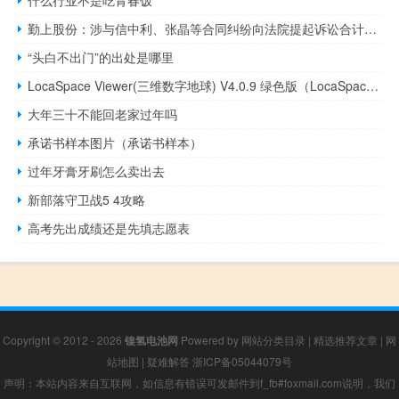
勤上股份：涉与信中利、张晶等合同纠纷向法院提起诉讼合计追偿超3831万元违约金
“头白不出门”的出处是哪里
LocaSpace Viewer(三维数字地球) V4.0.9 绿色版（LocaSpace Viewer(三维数字地球) V4.0.9 绿色版功能简介）
大年三十不能回老家过年吗
承诺书样本图片（承诺书样本）
过年牙膏牙刷怎么卖出去
新部落守卫战5 4攻略
高考先出成绩还是先填志愿表
Copyright © 2012 - 2026
镍氢电池网
Powered by
网站分类目录
|
精选推荐文章
|
网
站地图
|
疑难解答
浙ICP备05044079号
声明：本站内容来自互联网，如信息有错误可发邮件到f_fb#foxmail.com说明，我们