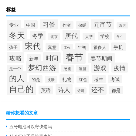
标签
习俗
元宵节
专业
中国
作者
保暖
农历
冬天
唐代
冬季
学校
大学
北京
学生
宋代
手机
孩子
寓意
年初
很多人
工作
春节
攻略
时间
春节期间
新年
梦幻西游
游戏
疫情
是一个
汤圆
温度
的人
礼物
考生
考试
的是
红包
皮肤
自己的
还不
诗人
英语
都是
诗词
猜你想看的文章
五号电池可以寄快递吗
什么行业不是吃青春饭