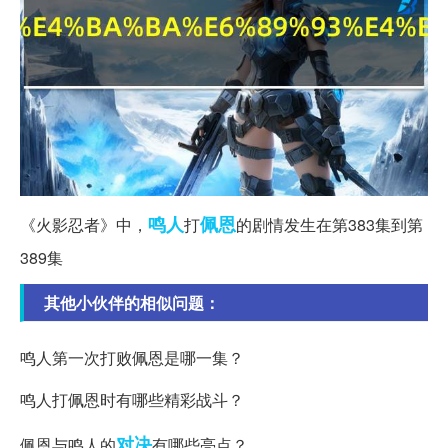
鸣人
佩恩
《火影忍者》中，
打
的剧情发生在第383集到第
389集
其他小伙伴的相似问题：
鸣人第一次打败佩恩是哪一集？
鸣人打佩恩时有哪些精彩战斗？
对决
佩恩与鸣人的
有哪些亮点？