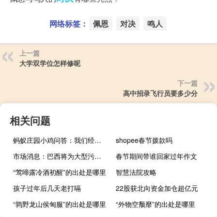
网络标签：
佩恩
对决
鸣人
上一篇
大学双学位怎样修呢
下一篇
高中招录飞行员要多少分
相关问题
蚂蚁庄园小鸡问答：我们经常食用的藕蚂蚁庄园
shopee春节拨款吗
市场消息：巴西将为大型污染企业设定碳排放上限
春节期间带谁回家过年作文
“莺啼露冷酒初醒”的出处是哪里
智慧法院攻略
孩子过年后几天老打嗝
22股获北向资金加仓超亿元
“鹑野龙山侯甸服”的出处是哪里
“外物空颓靡”的出处是哪里