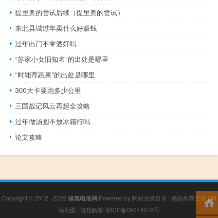
提里奥的尝试后续（提里奥的尝试）
东北县城过年卖什么好赚钱
过年出门不拿酒好吗
“苏家小女旧知名”的出处是哪里
“时能荐蔬果”的出处是哪里
300大卡要跑多少公里
三国战记风云再起全攻略
过年做汤圆不放冰箱行吗
论文攻略
Copyright © 2012 - 2026
镍氢电池网
Powered by
网站分类目录
|
精选推荐文章
|
网
站地图
|
疑难解答
浙ICP备05044079号