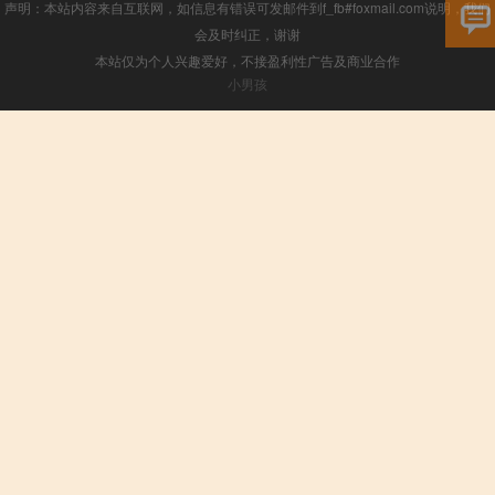
声明：本站内容来自互联网，如信息有错误可发邮件到f_fb#foxmail.com说明，我们
会及时纠正，谢谢
本站仅为个人兴趣爱好，不接盈利性广告及商业合作
小男孩