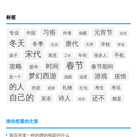
标签
习俗
元宵节
专业
中国
作者
保暖
农历
冬天
唐代
冬季
学校
大学
北京
学生
宋代
手机
孩子
寓意
年初
很多人
工作
春节
攻略
时间
春节期间
新年
梦幻西游
游戏
疫情
是一个
汤圆
温度
的人
礼物
考生
考试
的是
红包
皮肤
自己的
还不
诗人
英语
都是
诗词
猜你想看的文章
陈百祥拿一样的牌的电影叫什么