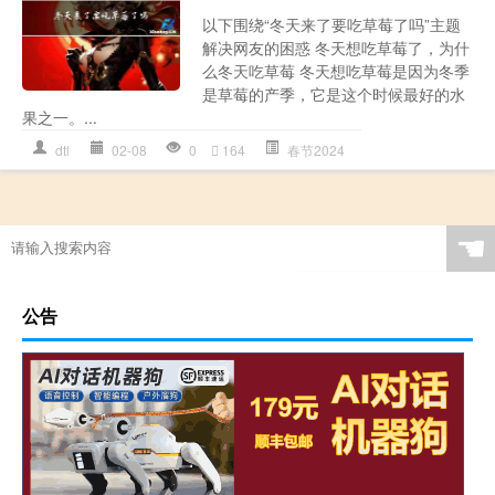
以下围绕“冬天来了要吃草莓了吗”主题
解决网友的困惑 冬天想吃草莓了，为什
么冬天吃草莓 冬天想吃草莓是因为冬季
是草莓的产季，它是这个时候最好的水
果之一。...
dtl
02-08
0
164
春节2024
☚
公告