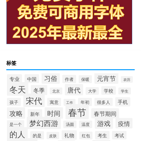
标签
习俗
元宵节
专业
中国
作者
保暖
农历
冬天
唐代
冬季
学校
大学
北京
学生
宋代
手机
孩子
寓意
年初
很多人
工作
春节
攻略
时间
春节期间
新年
梦幻西游
游戏
疫情
是一个
汤圆
温度
的人
礼物
考生
考试
的是
红包
皮肤