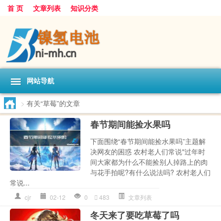
首 页
文章列表
知识分类
网站导航
>
有关“草莓”的文章
春节期间能捡水果吗
下面围绕“春节期间能捡水果吗”主题解
决网友的困惑 农村老人们常说"过年时
间大家都为什么不能捡别人掉路上的肉
与花手拍呢?有什么说法吗? 农村老人们
常说...
cjr
02-12
0
483
文章列表
冬天来了要吃草莓了吗