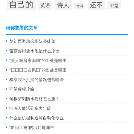
自己的
还不
诗人
英语
都是
诗词
猜你想看的文章
梦幻西游怎么组队带徒弟
菠萝要用盐水泡是什么原因
“美人窈窕家南国”的出处是哪里
“囗囗囗囗自风囗”的出处是哪里
检察院不批捕的情况包含哪些
守望猩猩攻略
耐根穿刺防水卷材怎么施工
渐冻人能活到多大年龄
什么是机械制造与自动化专业
“斜日江蓠”的出处是哪里